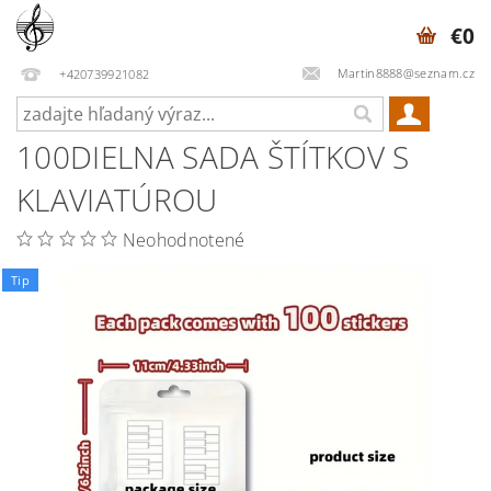
€0
Martin8888@seznam.cz
+420739921082
100DIELNA SADA ŠTÍTKOV S
KLAVIATÚROU
Neohodnotené
Tip