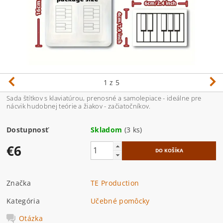
1
z 5
Sada štítkov s klaviatúrou, prenosné a samolepiace - ideálne pre
nácvik hudobnej teórie a žiakov - začiatočníkov.
Dostupnosť
Skladom
(3 ks)
€6
Značka
TE Production
Kategória
Učebné pomôcky
Otázka