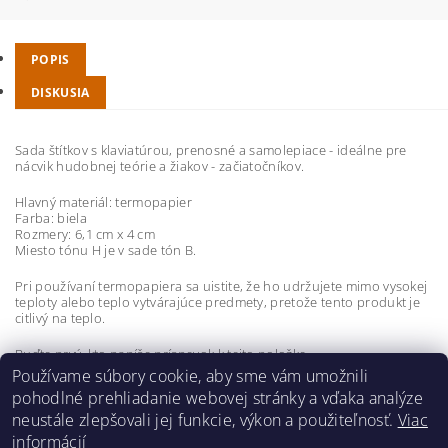
POPIS
DISKUSIA
Sada štítkov s klaviatúrou, prenosné a samolepiace - ideálne pre
nácvik hudobnej teórie a žiakov - začiatočníkov.
Hlavný materiál: termopapier
Farba: biela
Rozmery: 6,1 cm x 4 cm
Miesto tónu H je v sade tón B.
Pri používaní termopapiera sa uistite, že ho udržujete mimo vysokej
teploty alebo teplo vytvárajúce predmety, pretože tento produkt je
citlivý na teplo.
Buďte prvý, kto napíše príspevok k tejto položke.
Používame súbory cookie, aby sme vám umožnili
Pridať komentár
pohodlné prehliadanie webovej stránky a vďaka analýze
neustále zlepšovali jej funkcie, výkon a použiteľnosť.
Viac
informácií