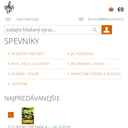
€0
Martin8888@seznam.cz
+420739921082
SPEVNÍKY
PESNIČKY PRE DETI
JA, PESNIČKA
POP, FOLK, COUNTRY
ROZPRÁVKY, FILMY
SVĚRÁK - UHLÍŘ
VIANOČNÉ PIESNE A KOLEDY
OSTATNÉ
NAJPREDÁVANEJŠIE
1.
COUNTRY ZPĚVNÍK 4
–
SKLADOM