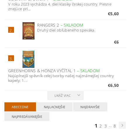
V roku 2023 vychádza 4. diel klasiky českej country. Piesne
znejúce pri...
€5,60
RANGERS 2
–
SKLADOM
Druhý diel obľúbeného speváka.
2.
€6
3.
GREENHORNS & HONZA VYČÍTAL 1
–
SKLADOM
Najúplnejší spěvník celej tvorby našej najznámejšej country
kapely; 1....
€6,50
UKÁŽ VIAC
ABECEDNE
NAJLACNEJŠIE
NAJDRAHŠIE
NAJPREDÁVANEJŠIE
1
...
2
3
8