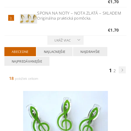
€1,70
SPONA NA NOTY – NOTA ZLATÁ
–
SKLADEM
Originálna praktická pomôcka.
3.
€1,70
UKÁŽ VIAC
ABECEDNE
NAJLACNEJŠIE
NAJDRAHŠIE
NAJPREDÁVANEJŠIE
1
2
18
položiek celkom