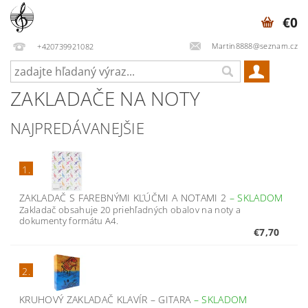
€0
Martin8888@seznam.cz
+420739921082
ZAKLADAČE NA NOTY
NAJPREDÁVANEJŠIE
1.
ZAKLADAČ S FAREBNÝMI KĽÚČMI A NOTAMI 2
–
SKLADOM
Zakladač obsahuje 20 priehľadných obalov na noty a
dokumenty formátu A4.
€7,70
2.
KRUHOVÝ ZAKLADAČ KLAVÍR – GITARA
–
SKLADOM