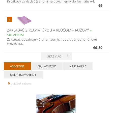
Krúžkový zakladač (šanón) na dokumenty do formátu A4.
€9
3.
ZAKLADAČ S KLAVIATÚROU A KĽÚČOM – RUŽOVÝ
–
SKLADOM
Zakladač obsahuje 40 priehľadných obalov a jedno fóliové
vrecko na...
€6,80
UKÁŽ VIAC
ABECEDNE
NAJLACNEJŠIE
NAJDRAHŠIE
NAJPREDÁVANEJŠIE
6
položiek celkom