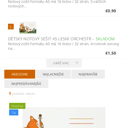
Notový zošit formátu A5 má 16 listov / 32 strán, 5 väčších
notových...
€0,90
3.
DĚTSKÝ NOTOVÝ SEŠIT A5 LESNÍ ORCHESTR
–
SKLADOM
Notový zošit formátu A5 má 16 listov / 32 strán, 4 notové osnovy
na...
€1,50
UKÁŽ VIAC
ABECEDNE
NAJLACNEJŠIE
NAJDRAHŠIE
NAJPREDÁVANEJŠIE
9
položiek celkom
Novinka
Tip