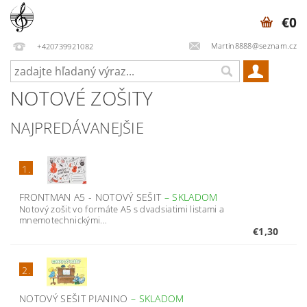
€0
Martin8888@seznam.cz
+420739921082
NOTOVÉ ZOŠITY
NAJPREDÁVANEJŠIE
1.
FRONTMAN A5 - NOTOVÝ SEŠIT
–
SKLADOM
Notový zošit vo formáte A5 s dvadsiatimi listami a
mnemotechnickými...
€1,30
2.
NOTOVÝ SEŠIT PIANINO
–
SKLADOM