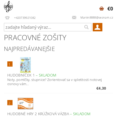
€0
Martin8888@seznam.cz
+420739921082
PRACOVNÉ ZOŠITY
NAJPREDÁVANEJŠIE
1.
HUDOBNÍČEK 1
–
SKLADOM
Noty, pomlčky, stupnice? Zorientovať sa v spletitosti notovej
osnovy vám...
€4,30
2.
HUDOBNÉ HRY 2 KRÚŽKOVÁ VÄZBA
–
SKLADOM