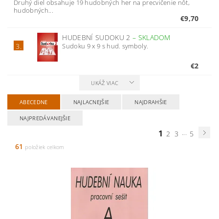
Druhý diel obsahuje 19 hudobných her na precvičenie nôt,
hudobných...
€9,70
HUDEBNÍ SUDOKU 2
–
SKLADOM
Sudoku 9 x 9 s hud. symboly.
3.
€2
UKÁŽ VIAC
ABECEDNE
NAJLACNEJŠIE
NAJDRAHŠIE
NAJPREDÁVANEJŠIE
1
...
2
3
5
61
položiek celkom