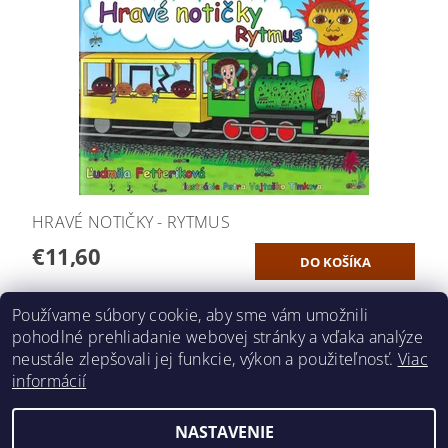
HRAVÉ NOTIČKY - RYTMUS
€11,60
Používame súbory cookie, aby sme vám umožnili
ĎALŠIE PRODUKTY
pohodlné prehliadanie webovej stránky a vďaka analýze
neustále zlepšovali jej funkcie, výkon a použiteľnosť.
Viac
1
...
2
3
5
informácií
NASTAVENIE