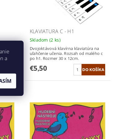
KLAVIATURA C - H1
Skladom
(2 ks)
Dvojoktávová klavírna klaviatúra na
anie
uľahčenie učenia. Rozsah od malého c
trétmi
on a
po h1. Rozmer 30 x 12cm.
€5,50
ASÍM