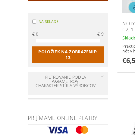
NA SKLADE
NOTY
C2, 1
€
0
€
9
Skla
Prakt
nôt v 
POLOŽIEK NA ZOBRAZENIE:
13
€6,
FILTROVANIE PODĽA
PARAMETROV,
CHARAKTERISTÍK A VÝROBCOV
PRIJÍMAME ONLINE PLATBY