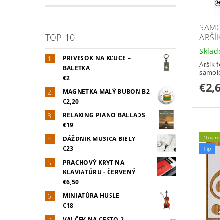
SAMO
TOP 10
ARŠÍK
Skla
PRÍVESOK NA KĽÚČE –
Aršík 
BALETKA
samol
€2
€2,
MAGNETKA MALÝ BUBON B2
€2,20
RELAXING PIANO BALLADS
€19
Novin
DÁŽDNIK MUSICA BIELY
€23
Tip
PRACHOVÝ KRYT NA
KLAVIATÚRU - ČERVENÝ
€6,50
MINIATÚRA HUSLE
€18
VALČEK NA CESTO 2