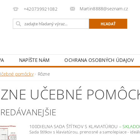
Martin8888@seznam.cz
+420739921082
VA
NAPÍŠTE NÁM
OCHRANA OSOBNÝCH ÚDAJOV
Učebné pomôcky
Rôzne
ZNE UČEBNÉ POMÔC
PREDÁVANEJŠIE
100DIELNA SADA ŠTÍTKOV S KLAVIATÚROU
–
SKLAD
Sada štítkov s klaviatúrou, prenosné a samolepiace - ideáln