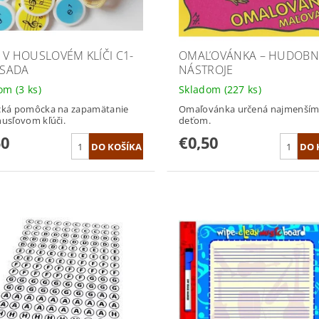
 V HOUSLOVÉM KLÍČI C1-
OMAĽOVÁNKA – HUDOBN
 SADA
NÁSTROJE
dom
(3 ks)
Skladom
(227 ks)
ická pomôcka na zapamätanie
Omaľovánka určená najmenší
husľovom kľúči.
deťom.
50
€0,50