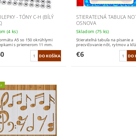
LEPKY - TÓNY C-H (BÍLÝ
STIERATEĽNÁ TABUĽA NO
)
OSNOVA
dom
(4 ks)
Skladom
(75 ks)
formátu A5 so 150 okrúhlymi
Stierateľná tabuľa na písanie a
epkami s priemerom 11 mm.
precvičovanie nôt, rytmov a kľú
60
€6
ka