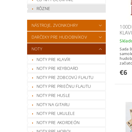
RÔZNE
NÁSTROJE, ZVONKOHRY
100D
KLAV
DARČEKY PRE HUDOBNÍKOV
Skla
NOTY
Sada š
samole
hudobn
NOTY PRE KLAVÍR
začiat
NOTY PRE KEYBOARD
€6
NOTY PRE ZOBCOVÚ FLAUTU
NOTY PRE PRIEČNU FLAUTU
NOTY PRE HUSLE
NOTY NA GITARU
NOTY PRE UKULELE
NOTY PRE AKORDEÓN
NOTY PRE HOBOJ