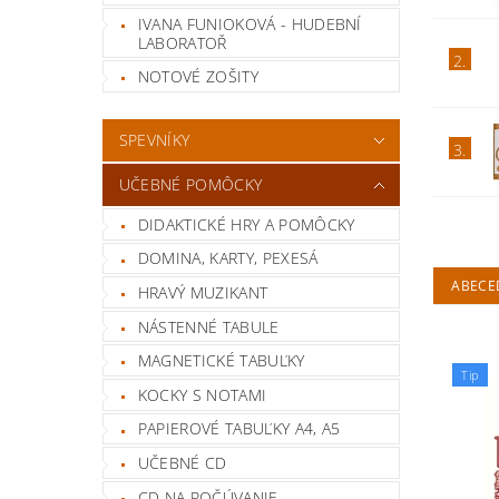
IVANA FUNIOKOVÁ - HUDEBNÍ
LABORATOŘ
2.
NOTOVÉ ZOŠITY
SPEVNÍKY
3.
UČEBNÉ POMÔCKY
DIDAKTICKÉ HRY A POMÔCKY
DOMINA, KARTY, PEXESÁ
ABECE
HRAVÝ MUZIKANT
NÁSTENNÉ TABULE
MAGNETICKÉ TABUĽKY
Tip
KOCKY S NOTAMI
PAPIEROVÉ TABUĽKY A4, A5
UČEBNÉ CD
CD NA POČÚVANIE