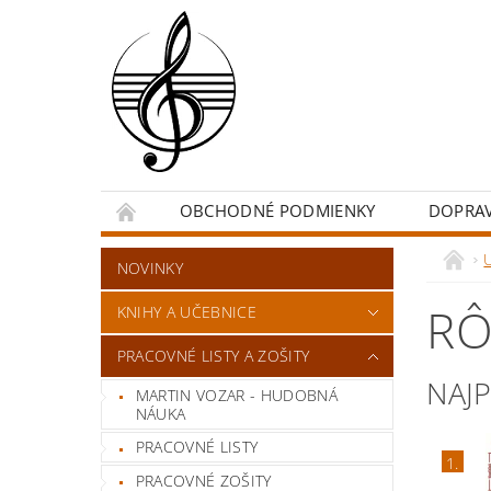
OBCHODNÉ PODMIENKY
DOPRA
NOVINKY
RÔ
KNIHY A UČEBNICE
PRACOVNÉ LISTY A ZOŠITY
NAJ
MARTIN VOZAR - HUDOBNÁ
NÁUKA
PRACOVNÉ LISTY
1.
PRACOVNÉ ZOŠITY