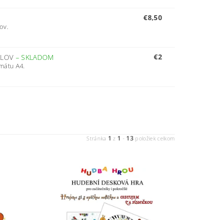
€8,50
ov.
€2
OLOV
–
SKLADOM
mátu A4.
1
1
13
Stránka
z
-
položiek celkom