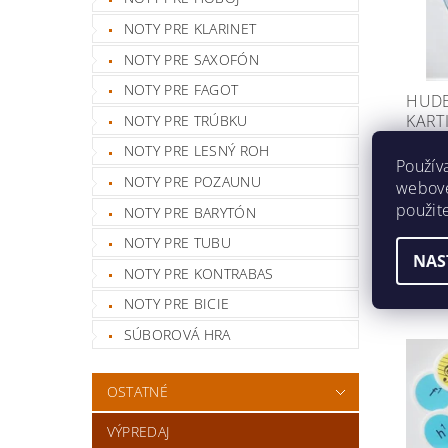
NOTY PRE KLARINET
NOTY PRE SAXOFÓN
NOTY PRE FAGOT
HUDE
KART
NOTY PRE TRÚBKU
Skla
NOTY PRE LESNÝ ROH
Použív
Sada 4
NOTY PRE POZAUNU
webovej
nástro
použit
NOTY PRE BARYTÓN
€4,
NOTY PRE TUBU
NAS
NOTY PRE KONTRABAS
NOTY PRE BICIE
SÚBOROVÁ HRA
OSTATNÉ
VÝPREDAJ