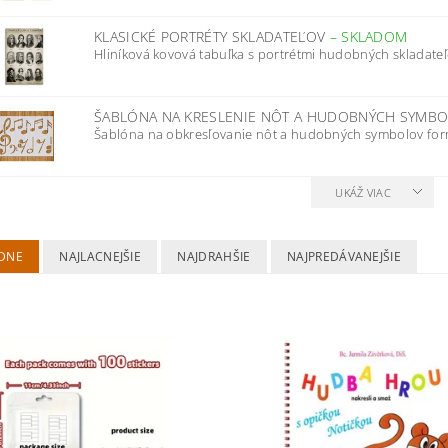
KLASICKÉ PORTRÉTY SKLADATEĽOV
–
SKLADOM
Hliníková kovová tabuľka s portrétmi hudobných skladateľ
ŠABLÓNA NA KRESLENIE NÔT A HUDOBNÝCH SYMB
Šablóna na obkresľovanie nôt a hudobných symbolov for
UKÁŽ VIAC
DNE
NAJLACNEJŠIE
NAJDRAHŠIE
NAJPREDÁVANEJŠIE