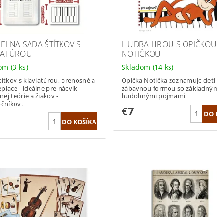
IELNA SADA ŠTÍTKOV S
HUDBA HROU S OPIČKOU
IATÚROU
NOTIČKOU
dom
(3 ks)
Skladom
(14 ks)
títkov s klaviatúrou, prenosné a
Opička Notička zoznamuje deti
piace - ideálne pre nácvik
zábavnou formou so základný
ej teórie a žiakov -
hudobnými pojmami.
očníkov.
€7