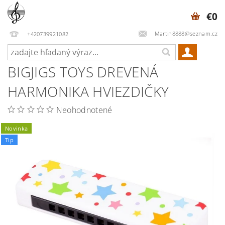
€0
Martin8888@seznam.cz
+420739921082
BIGJIGS TOYS DREVENÁ
HARMONIKA HVIEZDIČKY
Neohodnotené
Novinka
Tip