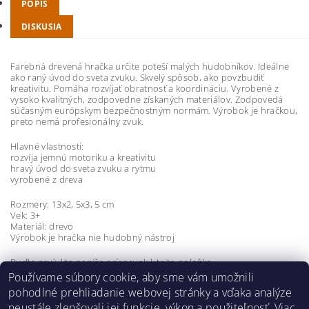
POPIS
DISKUSIA
Farebná drevená hračka určite poteší malých hudobníkov. Ideálne
ako raný úvod do sveta zvuku. Skvelý spôsob, ako povzbudiť
kreativitu. Pomáha rozvíjať obratnosť a koordináciu. Vyrobené z
vysoko kvalitných, zodpovedne získaných materiálov. Zodpovedá
súčasným európskym bezpečnostným normám. Výrobok je hračkou,
preto nemá profesionálny zvuk.
Hlavné vlastnosti:
rozvíja jemnú motoriku a kreativitu
hravý úvod do sveta zvuku a rytmu
vyrobené z dreva
Rozmery: 13x2, 5x3, 5 cm
Vek: 3+
Materiál: drevo
Výrobok je hračka nie hudobný nástroj
Buďte prvý, kto napíše príspevok k tejto položke.
Používame súbory cookie, aby sme vám umožnili
Pridať komentár
pohodlné prehliadanie webovej stránky a vďaka analýze
neustále zlepšovali jej funkcie, výkon a použiteľnosť.
Viac