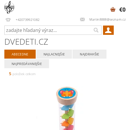
€0
Martin8888@seznam.cz
+420739921082
DVEDETI.CZ
ABECEDNE
NAJLACNEJŠIE
NAJDRAHŠIE
NAJPREDÁVANEJŠIE
5
položiek celkom