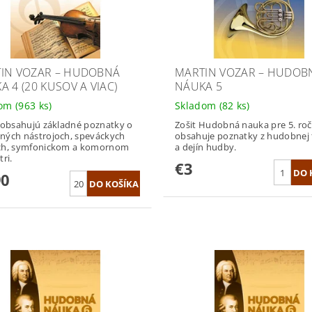
IN VOZAR – HUDOBNÁ
MARTIN VOZAR – HUDOB
A 4 (20 KUSOV A VIAC)
NÁUKA 5
dom
(963 ks)
Skladom
(82 ks)
 obsahujú základné poznatky o
Zošit Hudobná nauka pre 5. roč
ých nástrojoch, speváckych
obsahuje poznatky z hudobnej 
ch, symfonickom a komornom
a dejín hudby.
ri.
€3
90