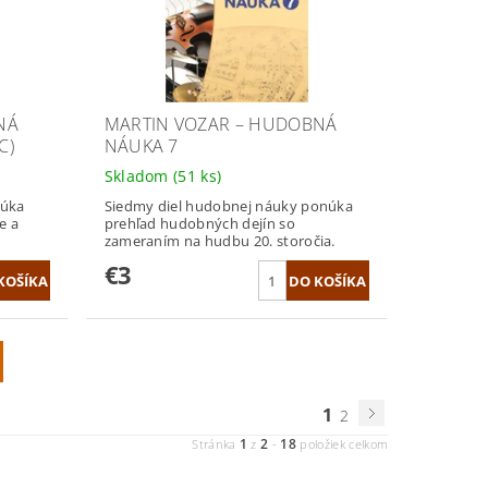
NÁ
MARTIN VOZAR – HUDOBNÁ
C)
NÁUKA 7
Skladom
(51 ks)
núka
Siedmy diel hudobnej náuky ponúka
e a
prehľad hudobných dejín so
zameraním na hudbu 20. storočia.
€3
1
2
1
2
18
Stránka
z
-
položiek celkom