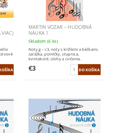
-
MARTIN VOZAR – HUDOBNÁ
 VIAC)
NÁUKA 1
Skladom
(6 ks)
vného
Noty g – c3, noty s krížikmi a béčkami,
žstvové
zarážka, pomlčky, stupnica,
kvintakord, úlohy a cvičenia.
€3