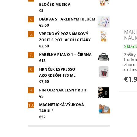
BLOČEK MUSICA
€5
DIÁR A6 S FAREBNÝMI KĽÚČMI
€5,50
MART
VRECKOVÝ POZNÁMKOVÝ
NÁUK
ZOŠIT S POTLAČOU GITARY
€2,50
Skla
KABELKA PIANO 1 – ČIERNA
Zošity
hudobn
€13
zboro
HRNČEK ESPRESSO
orchest
AKORDEÓN 170 ML
€1,
€7,50
PIN ODZNAK LESNÝ ROH
€5
MAGNETICKÁ VÝUKOVÁ
TABULE
€52