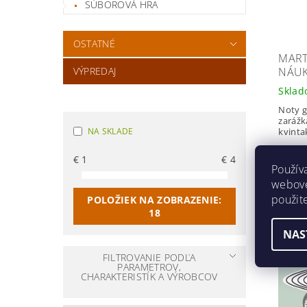
SÚBOROVÁ HRA
OSTATNÉ
MART
NÁUK
VÝPREDAJ
Skla
Noty g
zarážk
kvinta
NA SKLADE
€1,
€
1
€
4
Použív
webovej
použit
POLOŽIEK NA ZOBRAZENIE:
18
NAS
FILTROVANIE PODĽA
PARAMETROV,
CHARAKTERISTÍK A VÝROBCOV