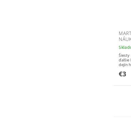
MART
NÁUK
Skla
Šiesty
ďalšie
dejín 
€3