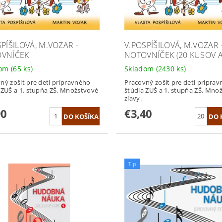
SPÍŠILOVÁ, M.VOZAR -
V.POSPÍŠILOVÁ, M.VOZAR 
VNÍČEK
NOTOVNÍČEK (20 KUSOV A
dom
(65 ks)
Skladom
(2430 ks)
ný zošit pre deti prípravného
Pracovný zošit pre deti prípra
 ZUŠ a 1. stupňa ZŠ. Množstvové
štúdia ZUŠ a 1. stupňa ZŠ. Mno
zľavy.
90
€3,40
Tip