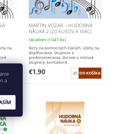
NÁ
MARTIN VOZAR – HUDOBNÁ
NÁUKA 2 (20 KUSOV A VIAC)
Skladom
(1047 ks)
ohy na
Noty na pomocných čiarách, úlohy na
doplňovanie. Stupnice a
ové
predznamenania, durové a mólové
stupnice, kvintakord.
€1,90
anie
on a
ASÍM