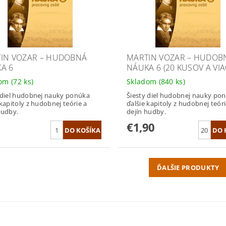
IN VOZAR – HUDOBNÁ
MARTIN VOZAR – HUDOB
A 6
NÁUKA 6 (20 KUSOV A VIA
dom
(72 ks)
Skladom
(840 ks)
 diel hudobnej nauky ponúka
Šiesty diel hudobnej nauky po
 kapitoly z hudobnej teórie a
ďalšie kapitoly z hudobnej teóri
hudby.
dejín hudby.
€1,90
ĎALŠIE PRODUKTY