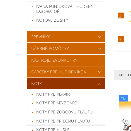
IVANA FUNIOKOVÁ - HUDEBNÍ
LABORATOŘ
2.
NOTOVÉ ZOŠITY
SPEVNÍKY
3.
UČEBNÉ POMÔCKY
NÁSTROJE, ZVONKOHRY
DARČEKY PRE HUDOBNÍKOV
ABECE
NOTY
NOTY PRE KLAVÍR
Tip
NOTY PRE KEYBOARD
NOTY PRE ZOBCOVÚ FLAUTU
NOTY PRE PRIEČNU FLAUTU
NOTY PRE HUSLE