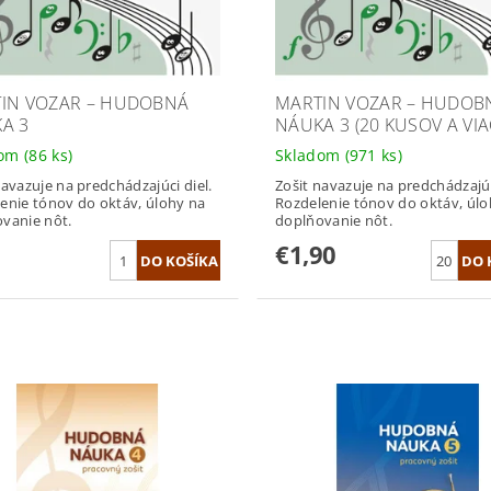
IN VOZAR – HUDOBNÁ
MARTIN VOZAR – HUDOB
A 3
NÁUKA 3 (20 KUSOV A VIA
dom
(86 ks)
Skladom
(971 ks)
navazuje na predchádzajúci diel.
Zošit navazuje na predchádzajúc
enie tónov do oktáv, úlohy na
Rozdelenie tónov do oktáv, úlo
vanie nôt.
doplňovanie nôt.
€1,90