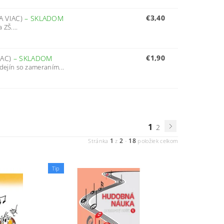
€3,40
A VIAC)
–
SKLADOM
ZŠ....
€1,90
IAC)
–
SKLADOM
ejín so zameraním...
1
2
1
2
18
Stránka
z
-
položiek celkom
Tip