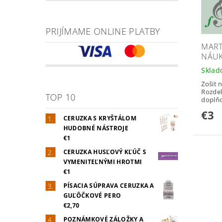
PRIJÍMAME ONLINE PLATBY
MART
NÁUK
Skla
Zošit 
Rozdel
TOP 10
doplňo
€3
CERUZKA S KRYŠTÁLOM
HUDOBNÉ NÁSTROJE
€1
CERUZKA HUSĽOVÝ KĽÚČ S
VYMENITEĽNÝMI HROTMI
€1
PÍSACIA SÚPRAVA CERUZKA A
GUĽÔČKOVÉ PERO
€2,70
POZNÁMKOVÉ ZÁLOŽKY A