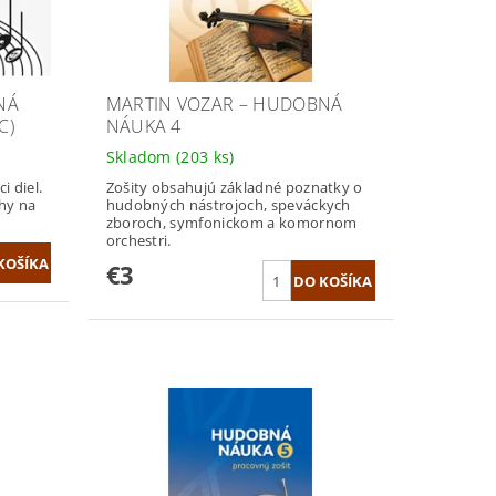
NÁ
MARTIN VOZAR – HUDOBNÁ
C)
NÁUKA 4
Skladom
(203 ks)
i diel.
Zošity obsahujú základné poznatky o
hy na
hudobných nástrojoch, speváckych
zboroch, symfonickom a komornom
orchestri.
€3