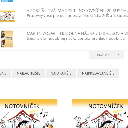
V.POSPÍŠILOVÁ, M.VOZAR - NOTOVNÍČEK (20 KUSOV 
Pracovný zošit pre deti prípravného štúdia ZUŠ a 1. stupňa 
MARTIN VOZAR – HUDOBNÁ NÁUKA 7 (20 KUSOV A V
Siedmy diel hudobnej náuky ponúka prehľad hudobných d
UKÁŽ VIAC
DNE
NAJLACNEJŠIE
NAJDRAHŠIE
NAJPREDÁVANEJŠIE