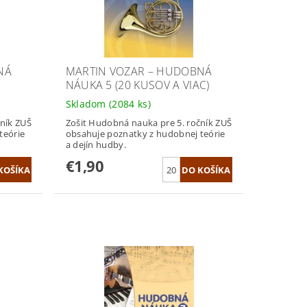
NÁ
MARTIN VOZAR – HUDOBNÁ
NÁUKA 5 (20 KUSOV A VIAC)
Skladom
(2084 ks)
ník ZUŠ
Zošit Hudobná nauka pre 5. ročník ZUŠ
teórie
obsahuje poznatky z hudobnej teórie
a dejín hudby.
€1,90