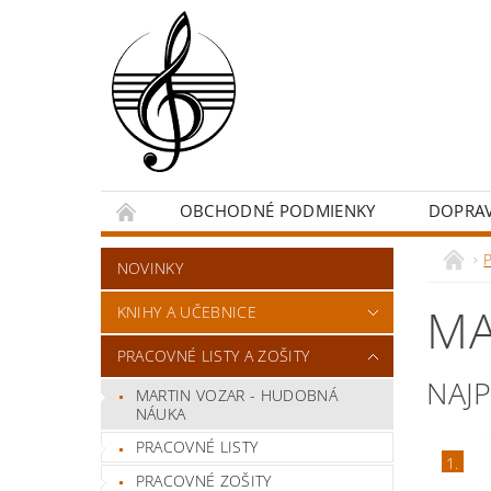
OBCHODNÉ PODMIENKY
DOPRA
P
NOVINKY
MA
KNIHY A UČEBNICE
PRACOVNÉ LISTY A ZOŠITY
NAJ
MARTIN VOZAR - HUDOBNÁ
NÁUKA
PRACOVNÉ LISTY
1.
PRACOVNÉ ZOŠITY