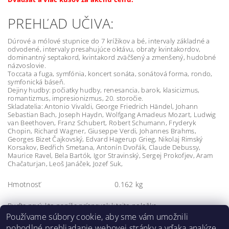
PREHĽAD UČIVA:
Dúrové a mólové stupnice do 7 krížikov a bé, intervaly základné a
odvodené, intervaly presahujúce oktávu, obraty kvintakordov,
dominantný septakord, kvintakord zväčšený a zmenšený, hudobné
názvoslovie.
Toccata a fuga, symfónia, koncert sonáta, sonátová forma, rondo,
symfonická báseň.
Dejiny hudby: počiatky hudby, renesancia, barok, klasicizmus,
romantizmus, impresionizmus, 20. storočie.
Skladatelia: Antonio Vivaldi, George Friedrich Händel, Johann
Sebastian Bach, Joseph Haydn, Wolfgang Amadeus Mozart, Ludwig
van Beethoven, Franz Schubert, Robert Schumann, Fryderyk
Chopin, Richard Wagner, Giuseppe Verdi, Johannes Brahms,
Georges Bizet Čajkovský, Edvard Hagerup Grieg, Nikolaj Rimský
Korsakov, Bedřich Smetana, Antonín Dvořák, Claude Debussy,
Maurice Ravel, Bela Bartók, Igor Stravinský, Sergej Prokofjev, Aram
Chačaturjan, Leoš Janáček, Jozef Suk,
Hmotnosť
0.162 kg
Buďte prvý, kto napíše príspevok k tejto položke.
Používame súbory cookie, aby sme vám umožnili
Pridať komentár
pohodlné prehliadanie webovej stránky a vďaka analýze