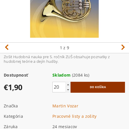
1
z 9
Zošit Hudobná nauka pre 5. ročník ZUŠ obsahuje poznatky z
hudobnej teórie a dejín hudby.
Dostupnosť
Skladom
(2084 ks)
€1,90
Značka
Martin Vozar
Kategória
Pracovné listy a zošity
Záruka
24 mesiacov