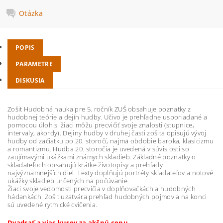
Otázka
POPIS
PARAMETRE
DISKUSIA
Zošit Hudobná nauka pre 5. ročník ZUŠ obsahuje poznatky z
hudobnej teórie a dejín hudby. Učivo je prehľadne usporiadané a
pomocou úloh si žiaci môžu precvičiť svoje znalosti (stupnice,
intervaly, akordy). Dejiny hudby v druhej časti zošita opisujú vývoj
hudby od začiatku po 20. storočí, najmä obdobie baroka, klasicizmu
a romantizmu. Hudba 20. storočia je uvedená v súvislosti so
zaujímavými ukážkami známych skladieb. Základné poznatky o
skladateľoch obsahujú krátke životopisy a prehľady
najvýznamnejších diel. Texty doplňujú portréty skladateľov a notové
ukážky skladieb určených na počúvanie.
Žiaci svoje vedomosti precvičia v doplňovačkách a hudobných
hádankách. Zošit uzatvára prehľad hudobných pojmov a na konci
sú uvedené rytmické cvičenia.
Dvadsať a viac kusov za akčnú cenu.