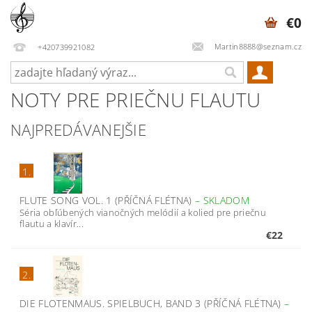
€0
Martin8888@seznam.cz
+420739921082
NOTY PRE PRIEČNU FLAUTU
NAJPREDÁVANEJŠIE
1.
FLUTE SONG VOL. 1 (PŘÍČNÁ FLÉTNA)
–
SKLADOM
Séria obľúbených vianočných melódií a kolied pre priečnu
flautu a klavír...
€22
2.
DIE FLOTENMAUS. SPIELBUCH, BAND 3 (PŘÍČNÁ FLÉTNA)
–