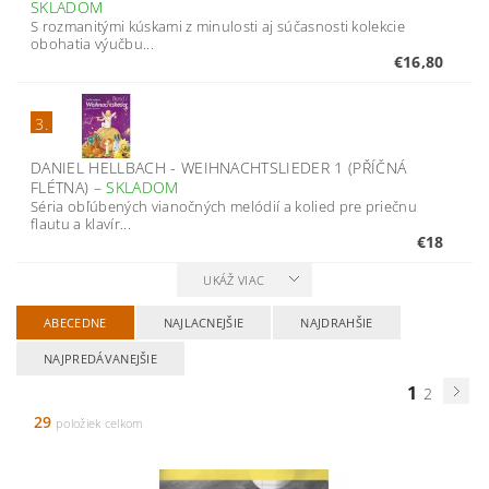
SKLADOM
S rozmanitými kúskami z minulosti aj súčasnosti kolekcie
obohatia výučbu...
€16,80
3.
DANIEL HELLBACH - WEIHNACHTSLIEDER 1 (PŘÍČNÁ
FLÉTNA)
–
SKLADOM
Séria obľúbených vianočných melódií a kolied pre priečnu
flautu a klavír...
€18
UKÁŽ VIAC
ABECEDNE
NAJLACNEJŠIE
NAJDRAHŠIE
NAJPREDÁVANEJŠIE
1
2
29
položiek celkom