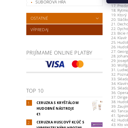
16. Pred
SÚBOROVÁ HRA
17. Pred
18. Rytmi
19. Ktorý
OSTATNÉ
20. Sláči
21. Decho
22. Dycho
VÝPREDAJ
23. Bicie
24. Klavír
25. Hudob
26. Hudo
27. Georg
PRIJÍMAME ONLINE PLATBY
28. Johan
29. Josep
30. Wolf
31. Ludwi
32. Pozna
33. Sklada
34. Klaví
35. Sklada
TOP 10
36. Opera
37. Dirig
38. Hudob
CERUZKA S KRYŠTÁLOM
39. Zaují
HUDOBNÉ NÁSTROJE
40. Tanca
€1
41. Spevá
42. Hudob
CERUZKA HUSĽOVÝ KĽÚČ S
43. Kto v
VYMENITEĽNÝMI HROTMI