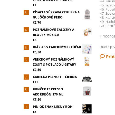
44. Zaují
€1
45. Jazzo
46. Popul
PÍSACIA SÚPRAVA CERUZKA A
47. Spevá
GUĽÔČKOVÉ PERO
48. Kto v
49. Hudob
€2,70
50. Portr
POZNÁMKOVÉ ZÁLOŽKY A
BLOČEK MUSICA
Hmotnos
€5
Buďte prv
DIÁR A6 S FAREBNÝMI KĽÚČMI
€5,50
Pri
VRECKOVÝ POZNÁMKOVÝ
ZOŠIT S POTLAČOU GITARY
€2,50
KABELKA PIANO 1 – ČIERNA
€13
HRNČEK ESPRESSO
AKORDEÓN 170 ML
€7,50
PIN ODZNAK LESNÝ ROH
€5