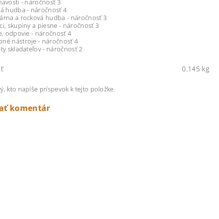
mavosti - náročnosť 3
vá hudba - náročnosť 4
árna a rocková hudba - náročnosť 3
ci, skupiny a piesne - náročnosť 3
ie, odpovie - náročnosť 4
né nástroje - náročnosť 4
éty skladateľov - náročnosť 2
ť
0.145 kg
ý, kto napíše príspevok k tejto položke.
dať komentár