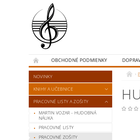
OBCHODNÉ PODMIENKY
DOPRA
P
NOVINKY
HU
KNIHY A UČEBNICE
PRACOVNÉ LISTY A ZOŠITY
MARTIN VOZAR - HUDOBNÁ
NÁUKA
PRACOVNÉ LISTY
PRACOVNÉ ZOŠITY