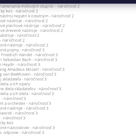
znamenanie durových stupníc - náročnosť 2
znamenanie mólových stupníc - náročnosť 2
cký kvíz - náročnosť 2
 nástroj nepatrí k ostatným - náročnosť 2
kové nástroje - náročnosť 2
vé plechové nástroje - náročnosť 2
vé drevené nástroje - náročnosť 2
 nástroje - náročnosť 2
 - náročnosť 2
né nástroje - náročnosť 2
bné pojmy - náročnosť 3
 Friedrich Händel - náročnosť 3
n Sebastian Bach - náročnosť 3
h Haydn - náročnosť 3
gang Amadeus Mozart - náročnosť 3
g van Beethoven - náročnosť 3
j skladateľa - náročnosť 3
telia a ich opery
rne diela skladateľov - náročnosť 3
telia a ich diela - náročnosť 3
 - náročnosť 3
ent a orchester - náročnosť 3
né nástroje - náročnosť 3
mavosti - náročnosť 3
 - náročnosť 3
cky kvíz
né názvoslovie - náročnosť 3
ie, odpovie - náročnosť 3