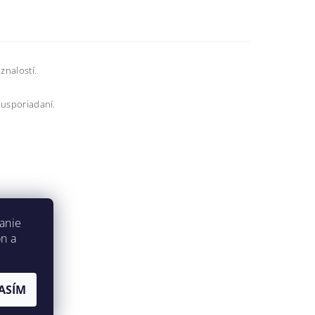
nalostí.
m usporiadaní.
anie
on a
ASÍM