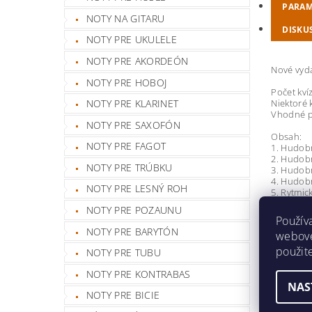
PARAM
NOTY NA GITARU
DISKU
NOTY PRE UKULELE
NOTY PRE AKORDEÓN
Nové vyd
NOTY PRE HOBOJ
Počet kví
Niektoré 
NOTY PRE KLARINET
Vhodné pr
NOTY PRE SAXOFÓN
Obsah:
NOTY PRE FAGOT
1. Hudob
2. Hudob
NOTY PRE TRÚBKU
3. Hudobn
4. Hudobn
NOTY PRE LESNÝ ROH
5. Rytmic
6. Noty -
NOTY PRE POZAUNU
7. Hudob
Použív
8. Hudob
NOTY PRE BARYTÓN
webovej
9. Hudobn
10. Noty 
použit
NOTY PRE TUBU
11. Hudo
12. Hudo
NOTY PRE KONTRABAS
13. Noty 
NAS
14. Stupn
NOTY PRE BICIE
15. Stupn