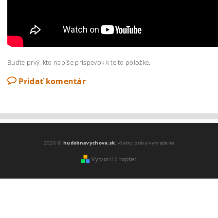
Buďte prvý, kto napíše príspevok k tejto položke.
Pridať komentár
2026 ©
hudobnavychova.sk
, všetky práva vyhradené
Vytvoril Shoptet