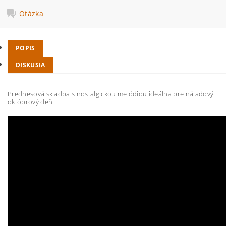
Otázka
POPIS
DISKUSIA
Prednesová skladba s nostalgickou melódiou ideálna pre náladový
októbrový deň.