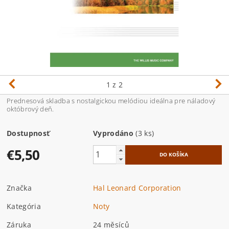
1
z 2
Prednesová skladba s nostalgickou melódiou ideálna pre náladový
októbrový deň.
Dostupnosť
Vyprodáno
(3 ks)
€5,50
Značka
Hal Leonard Corporation
Kategória
Noty
Záruka
24 měsíců