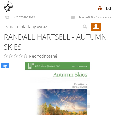
€0
Martin8888@seznam.cz
+420739921082
RANDALL HARTSELL - AUTUMN
SKIES
Neohodnotené
Tip