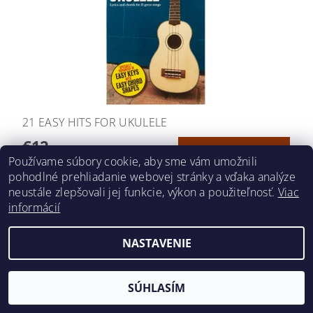
21 EASY HITS FOR UKULELE
€12
Používame súbory cookie, aby sme vám umožnili
pohodlné prehliadanie webovej stránky a vďaka analýze
neustále zlepšovali jej funkcie, výkon a použiteľnosť.
Viac
informácií
2026 ©
hudobnavychova.sk
, všetky práva vyhradené
NASTAVENIE
Vytvoril Shoptet
SÚHLASÍM