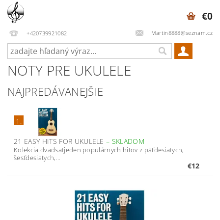
€0
Martin8888@seznam.cz
+420739921082
NOTY PRE UKULELE
NAJPREDÁVANEJŠIE
1.
21 EASY HITS FOR UKULELE
–
SKLADOM
Kolekcia dvadsaťjeden populárnych hitov z päťdesiatych,
šesťdesiatych,...
€12