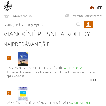
€0
Martin8888@seznam.cz
+420739921082
VIANOČNÉ PIESNE A KOLEDY
NAJPREDÁVANEJŠIE
1.
ČAS RADOSTI, VESELOSTI - ZPĚVNÍK
–
SKLADOM
11 českých a európskych vianočných kolied pre detský zbor so
sprievodom...
€13
2.
VÁNOČNÍ PÍSNĚ Z RŮZNÝCH ZEMÍ SVĚTA
–
SKLADOM