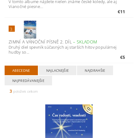
V tomto albume nájdete nielen známe české koledy, ale aj
Vianočné piesne...
€11
3.
ZIMNÍ A VÁNOČNÍ PÍSNĚ 2. DÍL
–
SKLADOM
Druhý diel spevník súčasných aj starších hitov populárnej
hudby so...
€5
ABECEDNE
NAJLACNEJŠIE
NAJDRAHŠIE
NAJPREDÁVANEJŠIE
3
položiek celkom