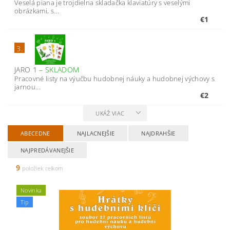
Veselá piana je trojdielna skladačka klaviatúry s veselými
obrázkami, s...
€1
3.
JARO 1
–
SKLADOM
Pracovné listy na výučbu hudobnej náuky a hudobnej výchovy s
jarnou...
€2
UKÁŽ VIAC
ABECEDNE
NAJLACNEJŠIE
NAJDRAHŠIE
NAJPREDÁVANEJŠIE
9
položiek celkom
Novinka
Tip