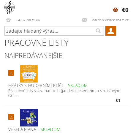
€0
Martin8888@seznam.cz
+420739921082
PRACOVNÉ LISTY
NAJPREDÁVANEJŠIE
1.
HRÁTKY S HUDEBNÍMI KLÍČI
–
SKLADOM
Pracovné listy v 4 variantoch (jar, leto, jeseň, zima) s husľovým
(G),...
€1
2.
VESELÁ PIANA
–
SKLADOM