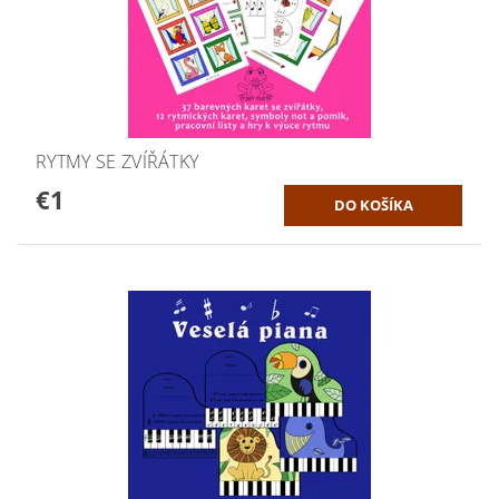
RYTMY SE ZVÍŘÁTKY
€1