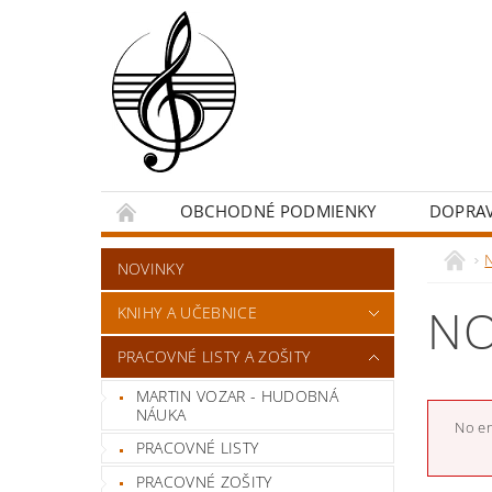
OBCHODNÉ PODMIENKY
DOPRA
NOVINKY
NO
KNIHY A UČEBNICE
PRACOVNÉ LISTY A ZOŠITY
MARTIN VOZAR - HUDOBNÁ
NÁUKA
No en
PRACOVNÉ LISTY
PRACOVNÉ ZOŠITY