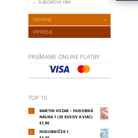
SÚBOROVÁ HRA
OSTATNÉ
VÝPREDAJ
PRIJÍMAME ONLINE PLATBY
TOP 10
MARTIN VOZAR – HUDOBNÁ
NÁUKA 1 (20 KUSOV A VIAC)
€1,90
HUDOBNÍČEK 1
€4,30