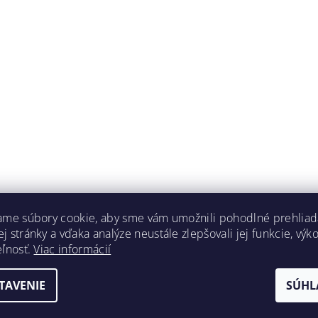
ame súbory cookie, aby sme vám umožnili pohodlné prehliad
 stránky a vďaka analýze neustále zlepšovali jej funkcie, výk
eľnosť.
Viac informácií
TAVENIE
SÚHL