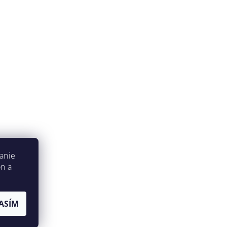
anie
on a
ASÍM