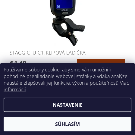
STAGG CTU-C1, KLIPOVÁ LADIČKA
€4,40
Používame súbory cookie, aby sme vám umožnili
pohodlné prehliadanie webovej stránky a vďaka analýze
neustále zlepšovali jej funkcie, výkon a použiteľnosť.
Viac
informácií
2026 ©
hudobnavychova.sk
, všetky práva vyhradené
NASTAVENIE
Vytvoril Shoptet
SÚHLASÍM