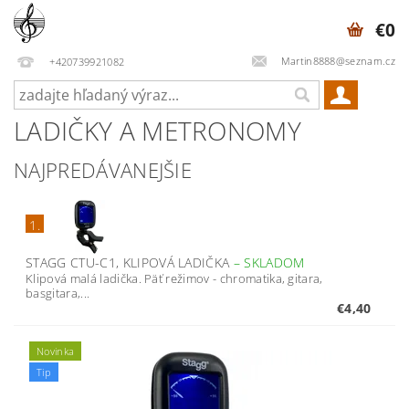
€0
Martin8888@seznam.cz
+420739921082
LADIČKY A METRONOMY
NAJPREDÁVANEJŠIE
1.
STAGG CTU-C1, KLIPOVÁ LADIČKA
–
SKLADOM
Klipová malá ladička. Päť režimov - chromatika, gitara,
basgitara,...
€4,40
Novinka
Tip