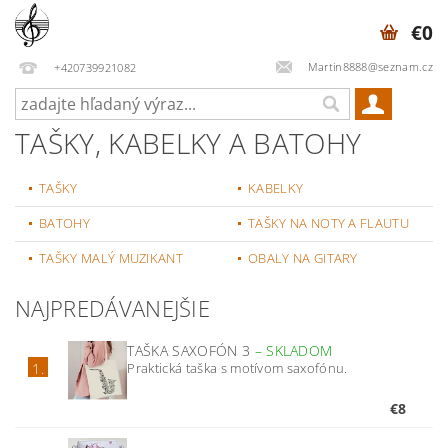
€0
Martin8888@seznam.cz
+420739921082
TAŠKY, KABELKY A BATOHY
TAŠKY
KABELKY
BATOHY
TAŠKY NA NOTY A FLAUTU
TAŠKY MALÝ MUZIKANT
OBALY NA GITARY
NAJPREDÁVANEJŠIE
TAŠKA SAXOFÓN 3
–
SKLADOM
Praktická taška s motívom saxofónu.
1.
€8