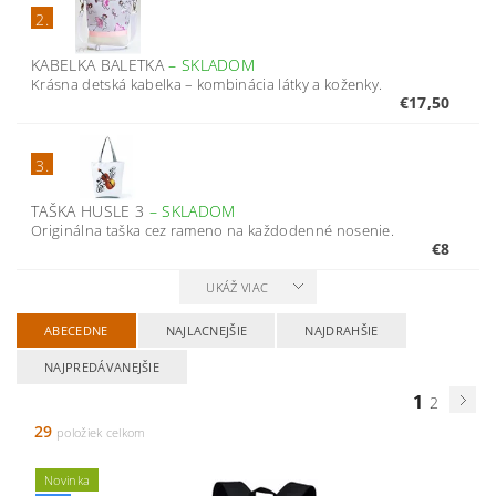
2.
KABELKA BALETKA
–
SKLADOM
Krásna detská kabelka – kombinácia látky a koženky.
€17,50
3.
TAŠKA HUSLE 3
–
SKLADOM
Originálna taška cez rameno na každodenné nosenie.
€8
UKÁŽ VIAC
ABECEDNE
NAJLACNEJŠIE
NAJDRAHŠIE
NAJPREDÁVANEJŠIE
1
2
29
položiek celkom
Novinka