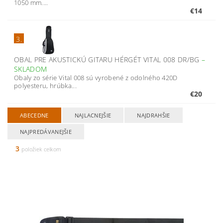
1050 mm....
€14
3.
OBAL PRE AKUSTICKÚ GITARU HÉRGÉT VITAL 008 DR/BG
–
SKLADOM
Obaly zo série Vital 008 sú vyrobené z odolného 420D
polyesteru, hrúbka...
€20
ABECEDNE
NAJLACNEJŠIE
NAJDRAHŠIE
NAJPREDÁVANEJŠIE
3
položiek celkom