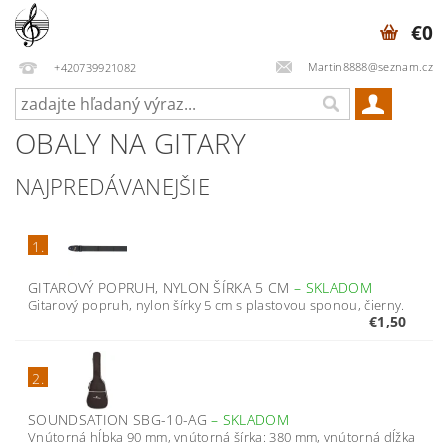
€0
Martin8888@seznam.cz
+420739921082
OBALY NA GITARY
NAJPREDÁVANEJŠIE
1.
GITAROVÝ POPRUH, NYLON ŠÍRKA 5 CM
–
SKLADOM
Gitarový popruh, nylon šírky 5 cm s plastovou sponou, čierny.
€1,50
2.
SOUNDSATION SBG-10-AG
–
SKLADOM
Vnútorná hĺbka 90 mm, vnútorná šírka: 380 mm, vnútorná dĺžka