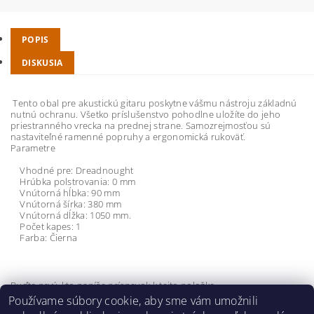
POPIS
DISKUSIA
Tento obal pre akustickú gitaru poskytne vášmu nástroju základnú
nutnú ochranu. Všetko príslušenstvo pohodlne uložíte do jeho
priestranného vrecka na prednej strane. Samozrejmosťou sú
nastaviteľné ramenné popruhy a ergonomická rukoväť.
Parametre
Vhodné pre: Dreadnought
Hrúbka polstrovania: 0 mm
Vnútorná hĺbka: 90 mm
Vnútorná šírka: 380 mm
Vnútorná dĺžka: 1050 mm.
Počet kapes: 1
Farba: Čierna
Buďte prvý, kto napíše príspevok k tejto položke.
Používame súbory cookie, aby sme vám umožnili
Pridať komentár