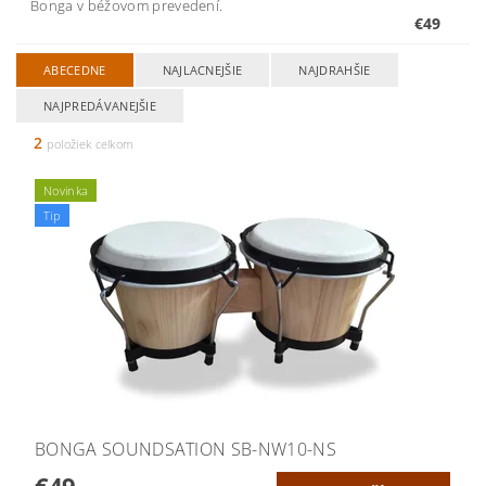
Bonga v béžovom prevedení.
€49
ABECEDNE
NAJLACNEJŠIE
NAJDRAHŠIE
NAJPREDÁVANEJŠIE
2
položiek celkom
Novinka
Tip
BONGA SOUNDSATION SB-NW10-NS