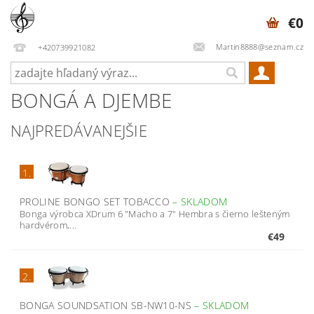
€0
Martin8888@seznam.cz
+420739921082
BONGÁ A DJEMBE
NAJPREDÁVANEJŠIE
1.
PROLINE BONGO SET TOBACCO
–
SKLADOM
Bonga výrobca XDrum 6 "Macho a 7" Hembra s čierno lešteným
hardvérom,...
€49
2.
BONGA SOUNDSATION SB-NW10-NS
–
SKLADOM