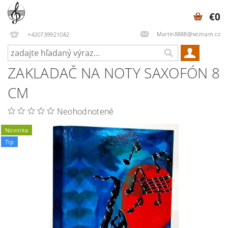
€0
Martin8888@seznam.cz
+420739921082
ZAKLADAČ NA NOTY SAXOFÓN 8
CM
Neohodnotené
Novinka
Tip