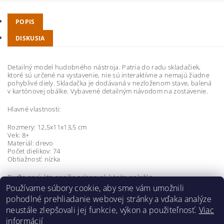
POPIS
DISKUSIA
Detailný model hudobného nástroja. Patria do radu skladačiek,
ktoré sú určené na vystavenie, nie sú interaktívne a nemajú žiadne
pohyblivé diely. Skladačka je dodávaná v nezloženom stave, balená
v kartónovej obálke. Vybavené detailným návodom na zostavenie.
Hlavné vlastnosti:
Rozmery: 12,5x11x13,5 cm
Vek: 8+
Materiál: drevo
Počet dielikov: 74
Obtiažnosť: nízka
Buďte prvý, kto napíše príspevok k tejto položke.
Používame súbory cookie, aby sme vám umožnili
Pridať komentár
pohodlné prehliadanie webovej stránky a vďaka analýze
neustále zlepšovali jej funkcie, výkon a použiteľnosť.
Viac
informácií