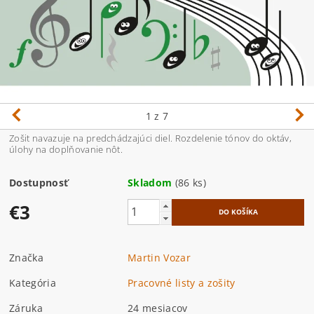
1
z 7
Zošit navazuje na predchádzajúci diel. Rozdelenie tónov do oktáv,
úlohy na doplňovanie nôt.
Dostupnosť
Skladom
(86 ks)
€3
Značka
Martin Vozar
Kategória
Pracovné listy a zošity
Záruka
24 mesiacov