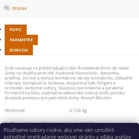
Otázka
POPIS
PARAMETRE
DISKUSIA
Zošit navazuje na predchádzajúci diel. Rozdelenie tónov do oktáv,
úlohy na doplňovanie nôt. Hudobné názvoslovie - dynamika,
prednes. Durový a molový kvintakord, obraty kvintakordu. Základné
intervaly, transpozícia. Synkopa, dvojpolový takt. Dirigent a
orchester, komorné súbory. Stupnica rovnomenná a paralelná.
Formát A5 na šírku (optimálna veľkosť ako notový zošit) ponúka
dostatok priestoru pre jednotlivé úlohy. Rozsah 88 strán.
Hmotnosť
0.126 kg
Buďte prvý, kto napíše príspevok k tejto položke.
Používame súbory cookie, aby sme vám umožnili
Pridať komentár
pohodlné prehliadanie webovej stránky a vďaka analýze