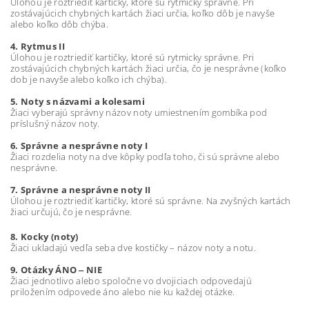
Úlohou je roztriediť kartičky, ktoré sú rytmicky správne. Pri
zostávajúcich chybných kartách žiaci určia, koľko dôb je navyše
alebo koľko dôb chýba.
4. Rytmus II
Úlohou je roztriediť kartičky, ktoré sú rytmicky správne. Pri
zostávajúcich chybných kartách žiaci určia, čo je nesprávne (koľko
dob je navyše alebo koľko ich chýba).
5. Noty s názvami a kolesami
Žiaci vyberajú správny názov noty umiestnením gombíka pod
príslušný názov noty.
6. Správne a nesprávne noty I
Žiaci rozdelia noty na dve kôpky podľa toho, či sú správne alebo
nesprávne.
7. Správne a nesprávne noty II
Úlohou je roztriediť kartičky, ktoré sú správne. Na zvyšných kartách
žiaci určujú, čo je nesprávne.
8. Kocky (noty)
Žiaci ukladajú vedľa seba dve kostičky – názov noty a notu.
9. Otázky ÁNO ‒ NIE
Žiaci jednotlivo alebo spoločne vo dvojiciach odpovedajú
priložením odpovede áno alebo nie ku každej otázke.