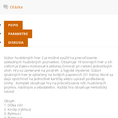
Otázka
POPIS
PARAMETRE
DISKUSIA
Súbor hudobných hier 2 je možné využiť na precvičovanie
základných hudobných poznatkov. Obsahuje 19 tvorivých hier a ich
cieľom je žiakov motivovať k aktívnej činnosti pri riešení jednotlivých
úloh. Hry sú zamerané na postreh a logické myslenie. Súbor
výukových hier je vytlačený na tvrdých papieroch (51 listov), ​​ktoré sa
dajú vystrihnúť na jednotlivé kartičky alebo upraviť podľadanej
úlohy. Komplet obsahuje hry na precvičovanie nôt, hudobných
pojmov, nástrojov a skladateľov. Každá hra obsahuje metodický
návod.
Obsah:
1. Dĺžka nôt
2. Kocky (rytmus)
3. Rytmus I
4. Rytmus II