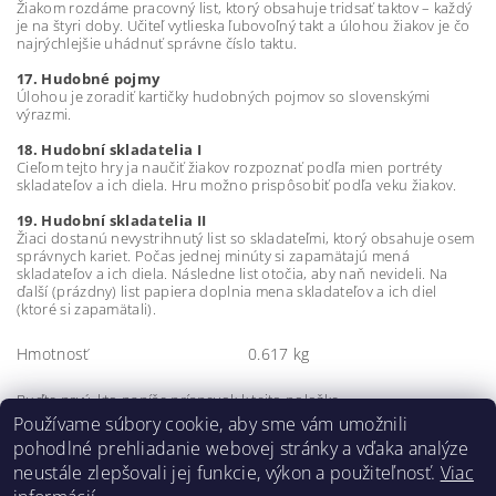
Žiakom rozdáme pracovný list, ktorý obsahuje tridsať taktov – každý
je na štyri doby. Učiteľ vytlieska ľubovoľný takt a úlohou žiakov je čo
najrýchlejšie uhádnuť správne číslo taktu.
17. Hudobné pojmy
Úlohou je zoradiť kartičky hudobných pojmov so slovenskými
výrazmi.
18. Hudobní skladatelia I
Cieľom tejto hry ja naučiť žiakov rozpoznať podľa mien portréty
skladateľov a ich diela. Hru možno prispôsobiť podľa veku žiakov.
19. Hudobní skladatelia II
Žiaci dostanú nevystrihnutý list so skladateľmi, ktorý obsahuje osem
správnych kariet. Počas jednej minúty si zapamätajú mená
skladateľov a ich diela. Následne list otočia, aby naň nevideli. Na
ďalší (prázdny) list papiera doplnia mena skladateľov a ich diel
(ktoré si zapamätali).
Hmotnosť
0.617 kg
Buďte prvý, kto napíše príspevok k tejto položke.
Používame súbory cookie, aby sme vám umožnili
Pridať komentár
pohodlné prehliadanie webovej stránky a vďaka analýze
neustále zlepšovali jej funkcie, výkon a použiteľnosť.
Viac