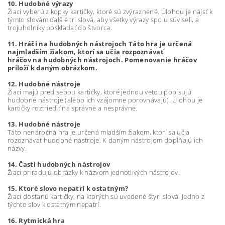
10. Hudobné výrazy
Žiaci vyberú z kopky kartičky, ktoré sú zvýraznené. Úlohou je nájsť k
týmto slovám ďalšie tri slová, aby všetky výrazy spolu súviseli, a
trojuholníky poskladať do štvorca.
11. Hráči na hudobných nástrojoch Táto hra je určená
najmladším žiakom, ktorí sa učia rozpoznávať
hráčov na hudobných nástrojoch. Pomenovanie hráčov
priloží k daným obrázkom.
12. Hudobné nástroje
Žiaci majú pred sebou kartičky, ktoré jednou vetou popisujú
hudobné nástroje (alebo ich vzájomne porovnávajú). Úlohou je
kartičky roztriediť na správne a nesprávne.
13. Hudobné nástroje
Táto nenáročná hra je určená mladším žiakom, ktorí sa učia
rozoznávať hudobné nástroje. K daným nástrojom dopĺňajú ich
názvy.
14. Časti hudobných nástrojov
Žiaci priraďujú obrázky k názvom jednotlivých nástrojov.
15. Ktoré slovo nepatrí k ostatným?
Žiaci dostanú kartičky, na ktorých sú uvedené štyri slová. Jedno z
týchto slov k ostatným nepatrí.
16. Rytmická hra