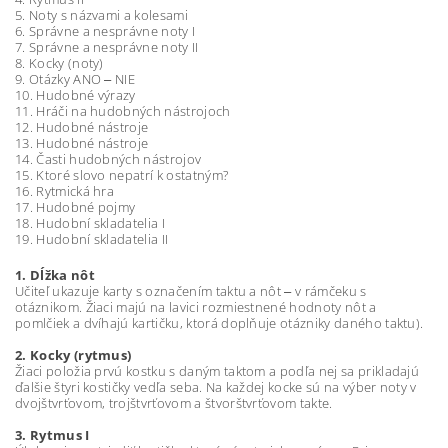
5. Noty s názvami a kolesami
6. Správne a nesprávne noty I
7. Správne a nesprávne noty II
8. Kocky (noty)
9. Otázky ANO ‒ NIE
10. Hudobné výrazy
11. Hráči na hudobných nástrojoch
12. Hudobné nástroje
13. Hudobné nástroje
14. Časti hudobných nástrojov
15. Ktoré slovo nepatrí k ostatným?
16. Rytmická hra
17. Hudobné pojmy
18. Hudobní skladatelia I
19. Hudobní skladatelia II
1. Dĺžka nôt
Učiteľ ukazuje karty s označením taktu a nôt ‒ v rámčeku s
otáznikom. Žiaci majú na lavici rozmiestnené hodnoty nôt a
pomlčiek a dvíhajú kartičku, ktorá doplňuje otázniky daného taktu).
2. Kocky (rytmus)
Žiaci položia prvú kostku s daným taktom a podľa nej sa prikladajú
ďalšie štyri kostičky vedľa seba. Na každej kocke sú na výber noty v
dvojštvrťovom, trojštvrťovom a štvorštvrťovom takte.
3. Rytmus I