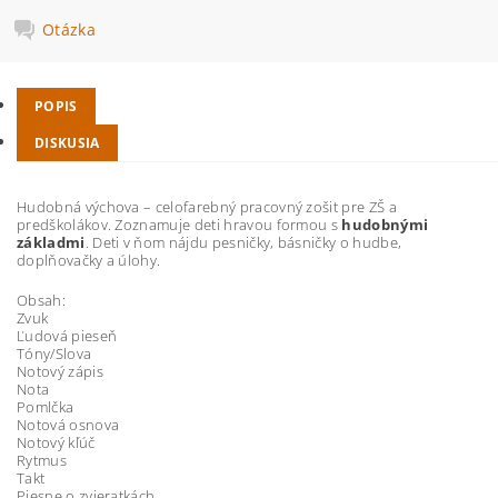
Otázka
POPIS
DISKUSIA
Hudobná výchova – celofarebný pracovný zošit pre ZŠ a
predškolákov. Zoznamuje deti hravou formou s
hudobnými
základmi
. Deti v ňom nájdu pesničky, básničky o hudbe,
doplňovačky a úlohy.
Obsah:
Zvuk
Ľudová pieseň
Tóny/Slova
Notový zápis
Nota
Pomlčka
Notová osnova
Notový kľúč
Rytmus
Takt
Piesne o zvieratkách