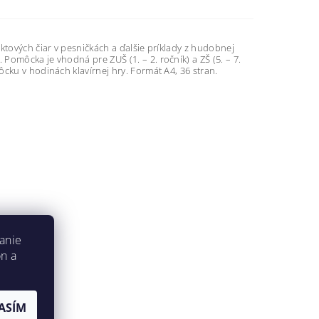
ktových čiar v pesničkách a ďalšie príklady z hudobnej
omôcka je vhodná pre ZUŠ (1. – 2. ročník) a ZŠ (5. – 7.
cku v hodinách klavírnej hry. Formát A4, 36 stran.
anie
on a
ASÍM