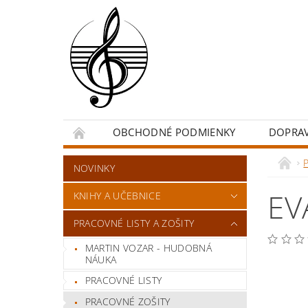
OBCHODNÉ PODMIENKY
DOPRA
P
NOVINKY
EV
KNIHY A UČEBNICE
PRACOVNÉ LISTY A ZOŠITY
MARTIN VOZAR - HUDOBNÁ
NÁUKA
PRACOVNÉ LISTY
PRACOVNÉ ZOŠITY