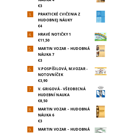
€3
PRAKTICKÉ CVIČENIA Z
HUDOBNEJ NÁUKY
€4
HRAVÉ NOTIČKY 1
€11,50
MARTIN VOZAR – HUDOBNÁ
NÁUKA 7
€3
V.POSPÍŠILOVÁ, M.VOZAR -
NOTOVNÍČEK
€3,90
V. GRIGOVÁ - VŠEOBECNÁ
HUDEBNÍ NAUKA
€8,50
MARTIN VOZAR – HUDOBNÁ
NÁUKA 6
€3
MARTIN VOZAR – HUDOBNÁ