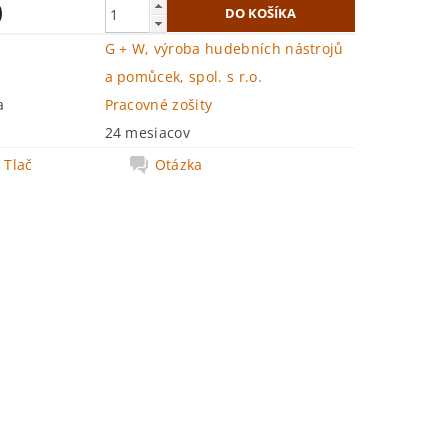
0
G + W, výroba hudebních nástrojů
a pomůcek, spol. s r.o.
a
Pracovné zošity
24 mesiacov
Tlač
Otázka