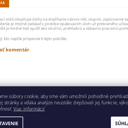
SIA
ací zošit obsahuje úlohy na dopĺňanie názvov nôt, stupníc, zapisovanie ta
vičenie je možné zadávať v podobe opakovacích úloh už prebraného učiva. P
Zošit je možné tiež využiť ako stručnú, prehľadnú a zábavnú pracovnú pomô
ý, kto napíše príspevok k tejto položke.
dať komentár
ame súbory cookie, aby sme vám umožnili pohodlné prehliad
 stránky a vďaka analýze neustále zlepšovali jej funkcie, výk
eľnosť.
Viac informácií
TAVENIE
SÚHL