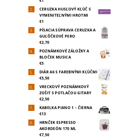
€1
CERUZKA HUSĽOVÝ KĽÚČ S
VYMENITEĽNÝMI HROTMI
€1
PÍSACIA SÚPRAVA CERUZKA A
GUĽÔČKOVÉ PERO
€2,70
POZNÁMKOVÉ ZÁLOŽKY A
BLOČEK MUSICA
€5
DIÁR A6 S FAREBNÝMI KĽÚČMI
€5,50
VRECKOVÝ POZNÁMKOVÝ
ZOŠIT S POTLAČOU GITARY
€2,50
KABELKA PIANO 1 – ČIERNA
€13
HRNČEK ESPRESSO
AKORDEÓN 170 ML
€7,50