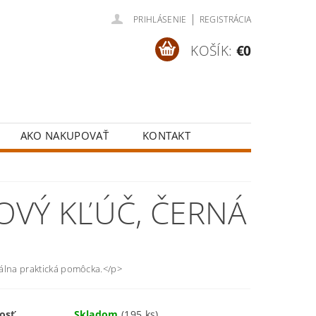
|
PRIHLÁSENIE
REGISTRÁCIA
KOŠÍK:
€0
AKO NAKUPOVAŤ
KONTAKT
OVÝ KĽÚČ, ČERNÁ
álna praktická pomôcka.</p>
osť
Skladom
(195 ks)