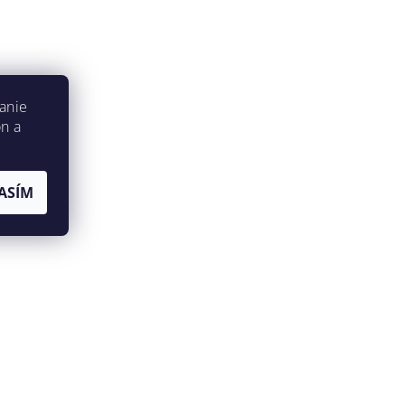
anie
on a
ASÍM