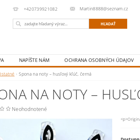
Martin8888@seznam.cz
+420739921082
VA
NAPÍŠTE NÁM
OCHRANA OSOBNÝCH ÚDAJOV
Ostatné
Spona na noty – husľový kľúč, černá
ONA NA NOTY – HUSĽ
Neohodnotené
<p>Origin
Dostupn