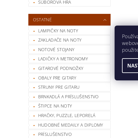
SÚBOROVÁ HRA
OSTATNÉ
LAMPIČKY NA NOTY
Použív
ZAKLADAČE NA NOTY
webovej
použit
NOTOVÉ STOJANY
LADIČKY A METRONOMY
NAS
GITAROVÉ PODNOŽKY
OBALY PRE GITARY
STRUNY PRE GITARU
BRNKADLÁ A PRÍSLUŠENSTVO
ŠTIPCE NA NOTY
HRAČKY, PUZZLE, LEPORELÁ
HUDOBNÉ MEDAILY A DIPLOMY
PRÍSLUŠENSTVO