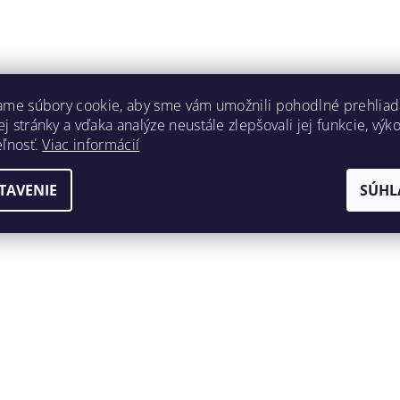
ame súbory cookie, aby sme vám umožnili pohodlné prehliad
 stránky a vďaka analýze neustále zlepšovali jej funkcie, výk
eľnosť.
Viac informácií
TAVENIE
SÚHL