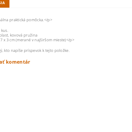
SIA
nálna praktická pomôcka.</p>
 kus.
 plast, kovová pružina
7 x 3 cm (merané v najširšom mieste)</p>
ý, kto napíše príspevok k tejto položke.
dať komentár