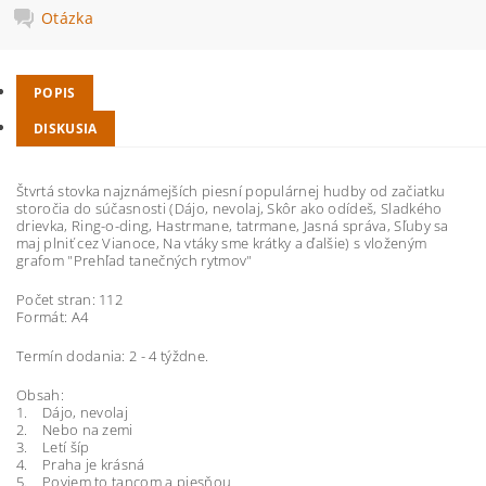
Otázka
POPIS
DISKUSIA
Štvrtá stovka najznámejších piesní populárnej hudby od začiatku
storočia do súčasnosti (Dájo, nevolaj, Skôr ako odídeš, Sladkého
drievka, Ring-o-ding, Hastrmane, tatrmane, Jasná správa, Sľuby sa
maj plniť cez Vianoce, Na vtáky sme krátky a ďalšie) s vloženým
grafom "Prehľad tanečných rytmov"
Počet stran: 112
Formát: A4
Termín dodania: 2 - 4 týždne.
Obsah:
1. Dájo, nevolaj
2. Nebo na zemi
3. Letí šíp
4. Praha je krásná
5. Poviem to tancom a piesňou