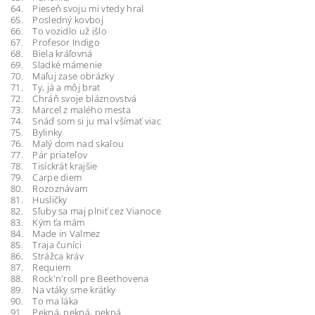
64. Pieseň svoju mi ​​vtedy hral
65. Posledný kovboj
66. To vozidlo už išlo
67. Profesor Indigo
68. Biela kráľovná
69. Sladké mámenie
70. Maľuj zase obrázky
71. Ty, já a môj brat
72. Chráň svoje bláznovstvá
73. Marcel z malého mesta
74. Snáď som si ju mal všímať viac
75. Bylinky
76. Malý dom nad skalou
77. Pár priateľov
78. Tisíckrát krajšie
79. Carpe diem
80. Rozoznávam
81. Husličky
82. Sľuby sa maj plniť cez Vianoce
83. Kým ťa mám
84. Made in Valmez
85. Traja čuníci
86. Strážca kráv
87. Requiem
88. Rock'n'roll pre Beethovena
89. Na vtáky sme krátky
90. To ma láka
91. Pekná, pekná, pekná