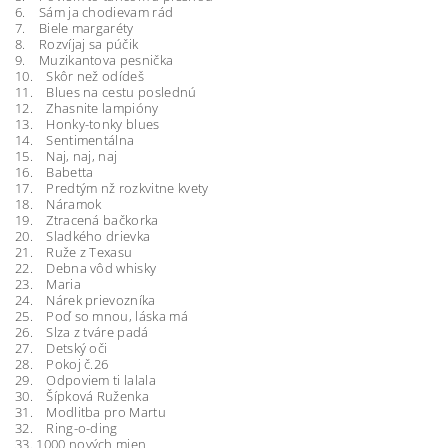
6. Sám ja chodievam rád
7. Biele margaréty
8. Rozvíjaj sa púčik
9. Muzikantova pesnička
10. Skôr než odídeš
11. Blues na cestu poslednú
12. Zhasnite lampióny
13. Honky-tonky blues
14. Sentimentálna
15. Naj, naj, naj
16. Babetta
17. Predtým nž rozkvitne kvety
18. Náramok
19. Ztracená bačkorka
20. Sladkého drievka
21. Ruže z Texasu
22. Debna vôd whisky
23. Maria
24. Nárek prievozníka
25. Poď so mnou, láska má
26. Slza z tváre padá
27. Detský oči
28. Pokoj č.26
29. Odpoviem ti lalala
30. Šípková Ruženka
31. Modlitba pro Martu
32. Ring-o-ding
33. 1000 nových mien