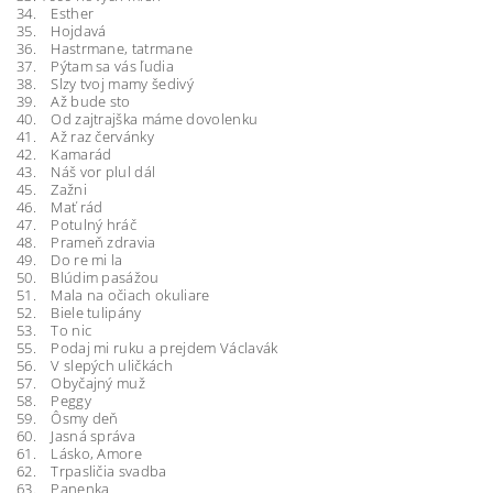
34. Esther
35. Hojdavá
36. Hastrmane, tatrmane
37. Pýtam sa vás ľudia
38. Slzy tvoj mamy šedivý
39. Až bude sto
40. Od zajtrajška máme dovolenku
41. Až raz červánky
42. Kamarád
43. Náš vor plul dál
45. Zažni
46. Mať rád
47. Potulný hráč
48. Prameň zdravia
49. Do re mi la
50. Blúdim pasážou
51. Mala na očiach okuliare
52. Biele tulipány
53. To nic
55. Podaj mi ruku a prejdem Václavák
56. V slepých uličkách
57. Obyčajný muž
58. Peggy
59. Ôsmy deň
60. Jasná správa
61. Lásko, Amore
62. Trpasličia svadba
63. Panenka