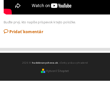
Buďte prvý, kto napíše príspevok k tejto položke.
Pridať komentár
2026 ©
hudobnavychova.sk
, všetky práva vyhradené
Vytvoril Shoptet