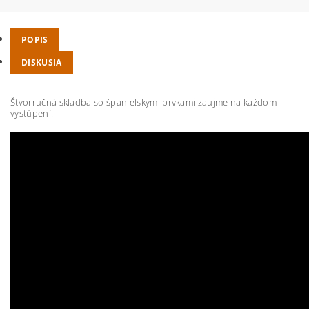
POPIS
DISKUSIA
Štvorručná skladba so španielskymi prvkami zaujme na každom
vystúpení.