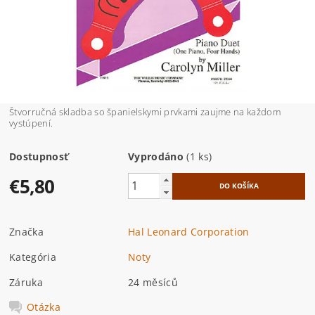
Štvorručná skladba so španielskymi prvkami zaujme na každom
vystúpení.
Dostupnosť
Vyprodáno
(1 ks)
€5,80
Značka
Hal Leonard Corporation
Kategória
Noty
Záruka
24 měsíců
Otázka