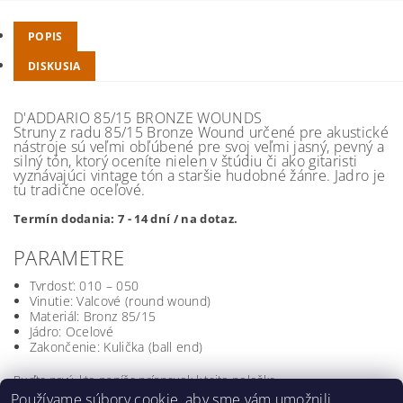
POPIS
DISKUSIA
D'ADDARIO 85/15 BRONZE WOUNDS
Struny z radu 85/15 Bronze Wound určené pre akustické
nástroje sú veľmi obľúbené pre svoj veľmi jasný, pevný a
silný tón, ktorý oceníte nielen v štúdiu či ako gitaristi
vyznávajúci vintage tón a staršie hudobné žánre. Jadro je
tu tradične oceľové.
Termín dodania: 7 - 14 dní / na dotaz.
PARAMETRE
Tvrdosť: 010 – 050
Vinutie: Valcové (round wound)
Materiál: Bronz 85/15
Jádro: Ocelové
Zakončenie: Kulička (ball end)
Buďte prvý, kto napíše príspevok k tejto položke.
Používame súbory cookie, aby sme vám umožnili