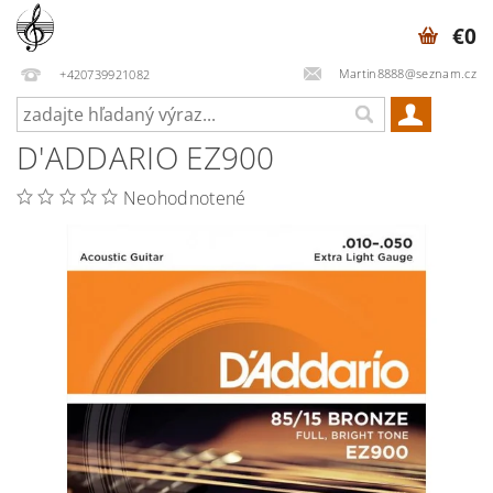
€0
Martin8888@seznam.cz
+420739921082
D'ADDARIO EZ900
Neohodnotené