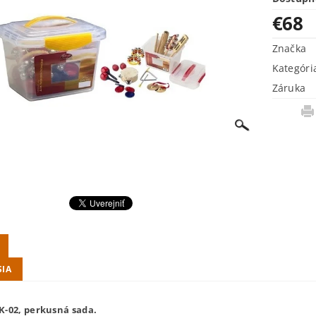
€68
Značka
Kategóri
Záruka
SIA
K-02, perkusná sada.