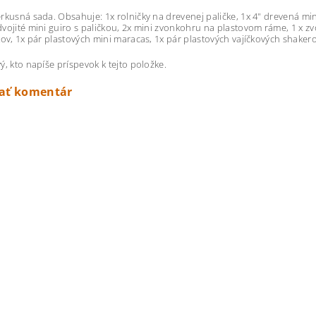
rkusná sada. Obsahuje: 1x rolničky na drevenej paličke, 1x 4" drevená mini
vojité mini guiro s paličkou, 2x mini zvonkohru na plastovom ráme, 1 x 
kov, 1x pár plastových mini maracas, 1x pár plastových vajíčkových shakerov
ý, kto napíše príspevok k tejto položke.
dať komentár