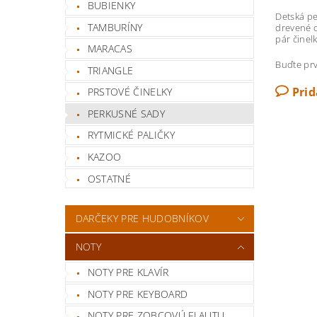
BUBIENKY
Detská pe
TAMBURÍNY
drevené d
pár činel
MARACAS
Buďte prv
TRIANGLE
Pri
PRSTOVÉ ČINELKY
PERKUSNÉ SADY
RYTMICKÉ PALIČKY
KAZOO
OSTATNÉ
DARČEKY PRE HUDOBNÍKOV
NOTY
NOTY PRE KLAVÍR
NOTY PRE KEYBOARD
NOTY PRE ZOBCOVÚ FLAUTU