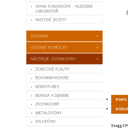
IVANA FUNIOKOVÁ - HUDEBNÍ
LABORATOŘ
NOTOVÉ ZOŠITY
SPEVNÍKY
UČEBNÉ POMÔCKY
NÁSTROJE, ZVONKOHRY
ZOBCOVÉ FLAUTY
BOOMWHACKERS
BOBOTUBES
BONGÁ A DJEMBE
POPIS
ZVONKOHRY
DISKU
METALOFÓNY
XYLOFÓNY
Stagg CP