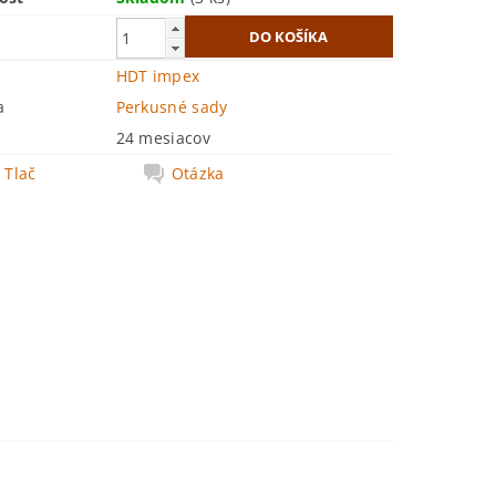
HDT impex
a
Perkusné sady
24 mesiacov
Tlač
Otázka