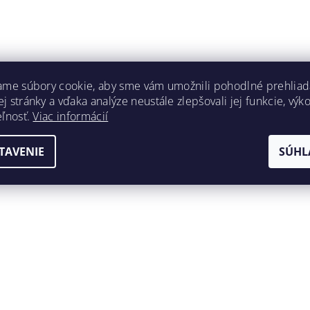
ame súbory cookie, aby sme vám umožnili pohodlné prehliad
 stránky a vďaka analýze neustále zlepšovali jej funkcie, výk
eľnosť.
Viac informácií
TAVENIE
SÚHL