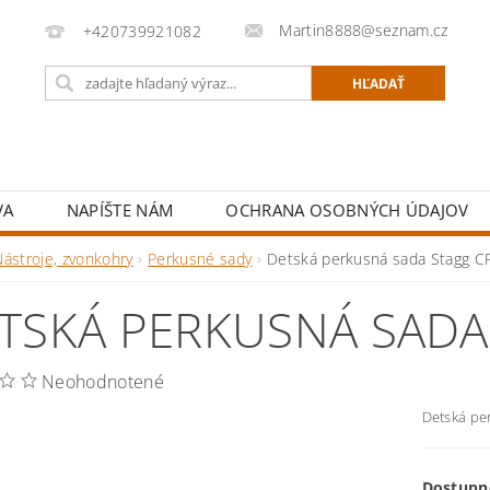
Martin8888@seznam.cz
+420739921082
VA
NAPÍŠTE NÁM
OCHRANA OSOBNÝCH ÚDAJOV
Nástroje, zvonkohry
Perkusné sady
Detská perkusná sada Stagg C
TSKÁ PERKUSNÁ SADA
Neohodnotené
Detská pe
Dostupn