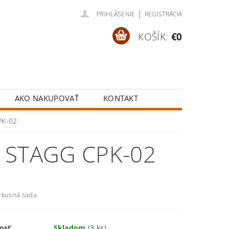
|
PRIHLÁSENIE
REGISTRÁCIA
KOŠÍK:
€0
AKO NAKUPOVAŤ
KONTAKT
PK-02
 STAGG CPK-02
rkusná sada.
osť
Skladom
(3 ks)