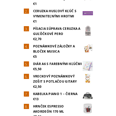
€1
CERUZKA HUSĽOVÝ KĽÚČ S
VYMENITEĽNÝMI HROTMI
€1
PÍSACIA SÚPRAVA CERUZKA A
GUĽÔČKOVÉ PERO
€2,70
POZNÁMKOVÉ ZÁLOŽKY A
BLOČEK MUSICA
€5
DIÁR A6 S FAREBNÝMI KĽÚČMI
€5,50
VRECKOVÝ POZNÁMKOVÝ
ZOŠIT S POTLAČOU GITARY
€2,50
KABELKA PIANO 1 – ČIERNA
€13
HRNČEK ESPRESSO
AKORDEÓN 170 ML