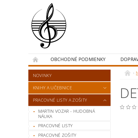
OBCHODNÉ PODMIENKY
DOPRA
NOVINKY
DE
KNIHY A UČEBNICE
PRACOVNÉ LISTY A ZOŠITY
MARTIN VOZAR - HUDOBNÁ
NÁUKA
PRACOVNÉ LISTY
PRACOVNÉ ZOŠITY