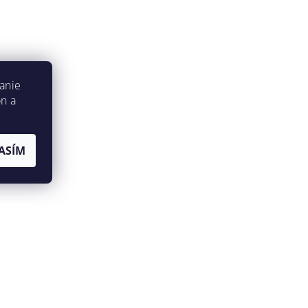
anie
on a
ASÍM