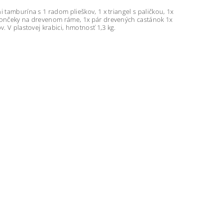
 tamburína s 1 radom plieškov, 1 x triangel s paličkou, 1x
zvončeky na drevenom ráme, 1x pár drevených castánok 1x
. V plastovej krabici, hmotnosť 1,3 kg.