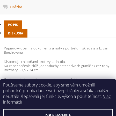
Otázka
POPIS
DISKUSIA
Papierový obal na dokumenty a noty s portrétom skladateľa L. van
Beethovena.
Disponuje chlopňami proti vypadnutiu.
Na zabezpečenie slúži jednoduchý patent dvoch gumičiek cez rohy.
Rozmery: 31,5 x 24 cm
Buďte prvý, kto napíše príspevok k tejto položke.
Používame súbory cookie, aby sme vám umožnili
Pridať komentár
pohodlné prehliadanie webovej stránky a vďaka analýze
neustále zlepšovali jej funkcie, výkon a použiteľnosť.
Viac
informácií
NASTAVENIE