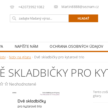
Martin8888@seznam.cz
+420739921082
VA
NAPÍŠTE NÁM
OCHRANA OSOBNÝCH ÚDAJOV
Noty
Noty na gitaru
Dvě skladbičky pro kytarové trio
Ě SKLADBIČKY PRO KY
Neohodnotené
Tento zoši
gitary.