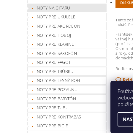
DISKU
NOTY NA GITARU
NOTY PRE UKULELE
Tento zoš
Lukáš. Pe
NOTY PRE AKORDEÓN
František
NOTY PRE HOBOJ
vážnej hu
(prof. Ha
NOTY PRE KLARINET
Okrem int
NOTY PRE SAXOFÓN
široký, o
domácich 
NOTY PRE FAGOT
Buďte prv
NOTY PRE TRÚBKU
Pri
NOTY PRE LESNÝ ROH
NOTY PRE POZAUNU
Použív
webovej
NOTY PRE BARYTÓN
použit
NOTY PRE TUBU
NOTY PRE KONTRABAS
NAS
NOTY PRE BICIE