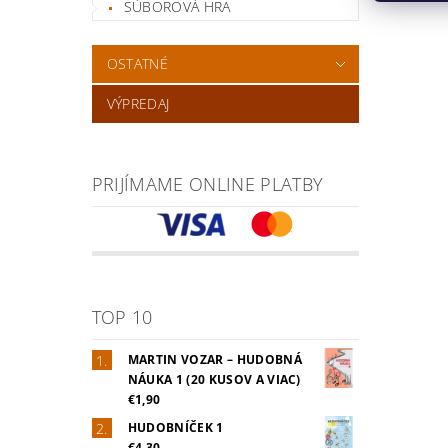
SÚBOROVÁ HRA
OSTATNÉ
VÝPREDAJ
PRIJÍMAME ONLINE PLATBY
TOP 10
MARTIN VOZAR – HUDOBNÁ
NÁUKA 1 (20 KUSOV A VIAC)
€1,90
HUDOBNÍČEK 1
€4,30