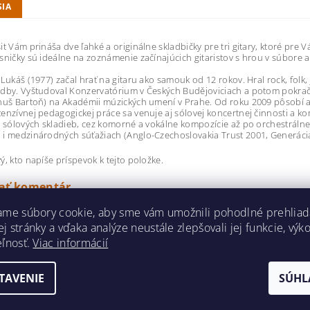
SIA
it Vám prináša dve ľahké a originálne skladbičky pre tri gitary, ktoré pre V
sničky sú ideálne na zoznámenie začínajúcich gitaristov s hrou v súbore a 
 Lukáš (1977) začal hrať na gitaru ako samouk od 12 rokov. Hral rock, folk, 
dby. Vyštudoval Konzervatórium v ​​Českých Budějoviciach a potom pokračov
nuš Bartoň) na Akadémii múzických umení v Prahe. Od roku 2009 pôsobí 
enzívnej pedagogickej práce sa venuje aj sólovej koncertnej činnosti a k
d sólových skladieb, cez komorné a vokálne kompozície až po orchestrálne di
i medzinárodných súťažiach (Anglo-Czechoslovakia Trust 2001, Generácia
ý, kto napíše príspevok k tejto položke.
dať komentár
ame súbory cookie, aby sme vám umožnili pohodlné prehliad
 stránky a vďaka analýze neustále zlepšovali jej funkcie, výk
eľnosť.
Viac informácií
TAVENIE
SÚHL