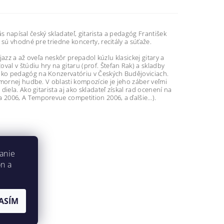
ás napísal český skladateľ, gitarista a pedagóg František
sú vhodné pre triedne koncerty, recitály a súťaže.
jazz a až oveľa neskôr prepadol kúzlu klasickej gitary a
al v štúdiu hry na gitaru (prof. Štefan Rak) a skladby
ako pedagóg na Konzervatóriu v Českých Budějoviciach.
omornej hudbe. V oblasti kompozície je jeho záber veľmi
ela. Ako gitarista aj ako skladateľ získal rad ocenení na
 2006, A Temporevue competition 2006, a ďalšie…).
anie
on a
ASÍM