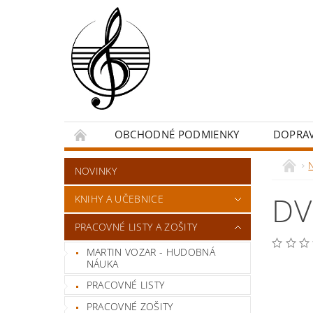
OBCHODNÉ PODMIENKY
DOPRA
NOVINKY
DV
KNIHY A UČEBNICE
PRACOVNÉ LISTY A ZOŠITY
MARTIN VOZAR - HUDOBNÁ
NÁUKA
PRACOVNÉ LISTY
PRACOVNÉ ZOŠITY