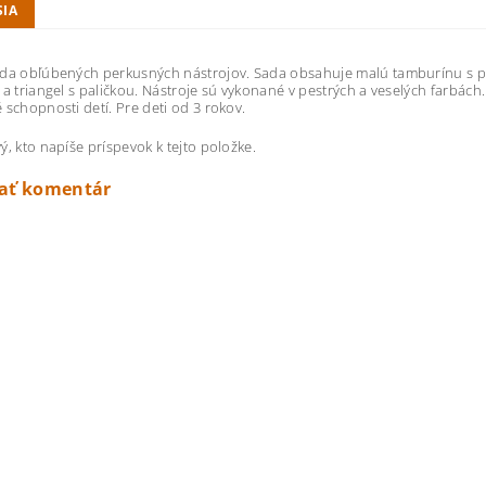
SIA
da obľúbených perkusných nástrojov. Sada obsahuje malú tamburínu s plie
 a triangel s paličkou. Nástroje sú vykonané v pestrých a veselých farbách
 schopnosti detí. Pre deti od 3 rokov.
ý, kto napíše príspevok k tejto položke.
dať komentár