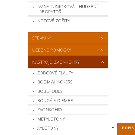
IVANA FUNIOKOVÁ - HUDEBNÍ
LABORATOŘ
NOTOVÉ ZOŠITY
SPEVNÍKY
UČEBNÉ POMÔCKY
NÁSTROJE, ZVONKOHRY
ZOBCOVÉ FLAUTY
BOOMWHACKERS
BOBOTUBES
BONGÁ A DJEMBE
ZVONKOHRY
METALOFÓNY
XYLOFÓNY
POPIS