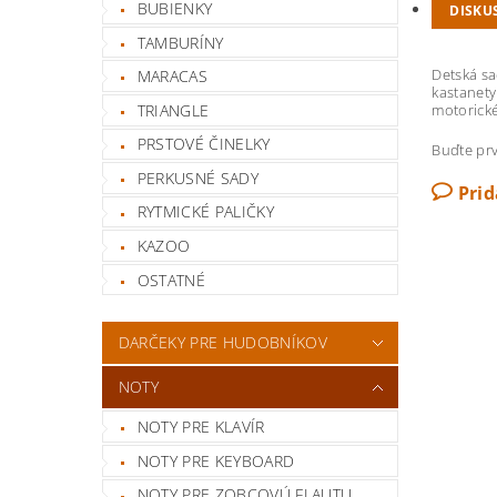
BUBIENKY
DISKU
TAMBURÍNY
Detská sa
MARACAS
kastanety
TRIANGLE
motorické
PRSTOVÉ ČINELKY
Buďte prv
PERKUSNÉ SADY
Pri
RYTMICKÉ PALIČKY
KAZOO
OSTATNÉ
DARČEKY PRE HUDOBNÍKOV
NOTY
NOTY PRE KLAVÍR
NOTY PRE KEYBOARD
NOTY PRE ZOBCOVÚ FLAUTU