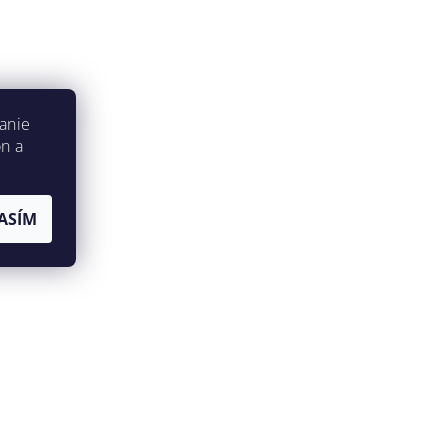
anie
on a
ASÍM