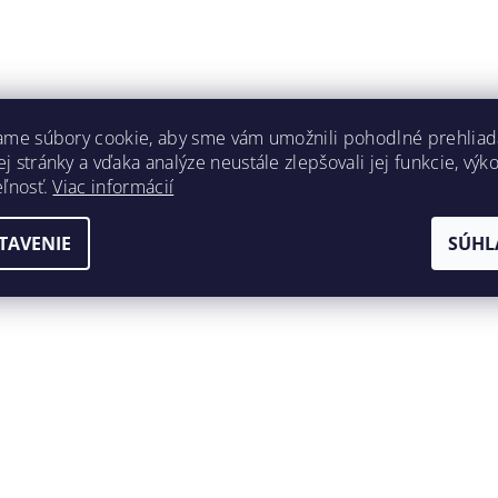
ame súbory cookie, aby sme vám umožnili pohodlné prehliad
 stránky a vďaka analýze neustále zlepšovali jej funkcie, výk
eľnosť.
Viac informácií
TAVENIE
SÚHL