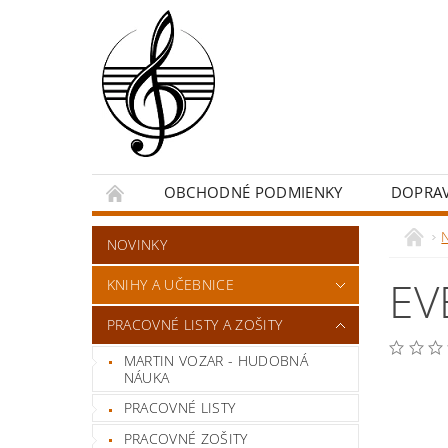
OBCHODNÉ PODMIENKY
DOPRA
NOVINKY
EV
KNIHY A UČEBNICE
PRACOVNÉ LISTY A ZOŠITY
MARTIN VOZAR - HUDOBNÁ
NÁUKA
PRACOVNÉ LISTY
PRACOVNÉ ZOŠITY