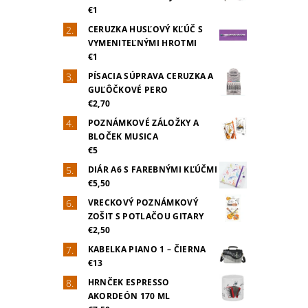
€1
CERUZKA HUSĽOVÝ KĽÚČ S
VYMENITEĽNÝMI HROTMI
€1
PÍSACIA SÚPRAVA CERUZKA A
GUĽÔČKOVÉ PERO
€2,70
POZNÁMKOVÉ ZÁLOŽKY A
BLOČEK MUSICA
€5
DIÁR A6 S FAREBNÝMI KĽÚČMI
€5,50
VRECKOVÝ POZNÁMKOVÝ
ZOŠIT S POTLAČOU GITARY
€2,50
KABELKA PIANO 1 – ČIERNA
€13
HRNČEK ESPRESSO
AKORDEÓN 170 ML