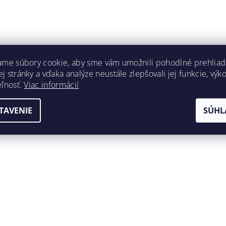
ame súbory cookie, aby sme vám umožnili pohodlné prehliad
 stránky a vďaka analýze neustále zlepšovali jej funkcie, výk
eľnosť.
Viac informácií
TAVENIE
SÚHL