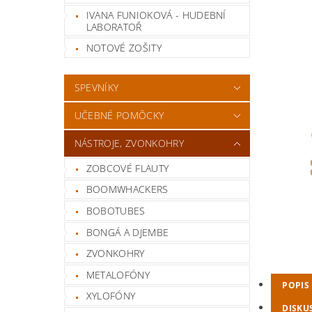
IVANA FUNIOKOVÁ - HUDEBNÍ
LABORATOŘ
NOTOVÉ ZOŠITY
SPEVNÍKY
UČEBNÉ POMÔCKY
NÁSTROJE, ZVONKOHRY
ZOBCOVÉ FLAUTY
BOOMWHACKERS
BOBOTUBES
BONGÁ A DJEMBE
ZVONKOHRY
METALOFÓNY
POPIS
XYLOFÓNY
DISKU