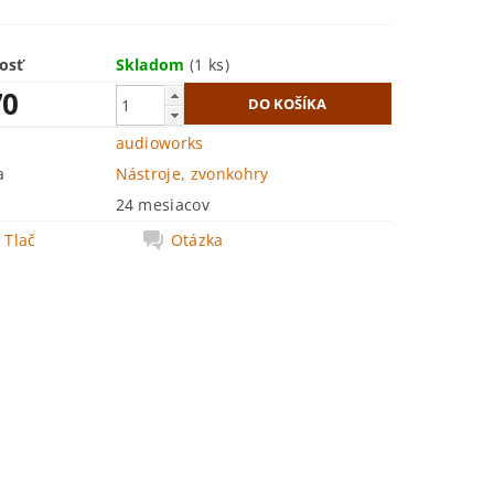
osť
Skladom
(1 ks)
70
audioworks
a
Nástroje, zvonkohry
24 mesiacov
Tlač
Otázka