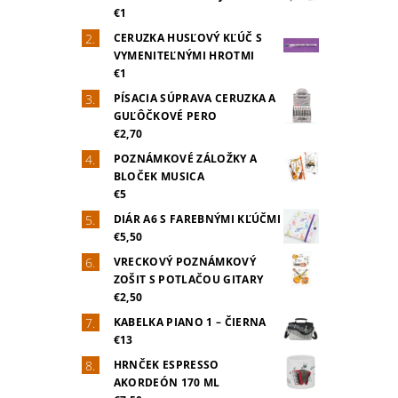
€1
CERUZKA HUSĽOVÝ KĽÚČ S
VYMENITEĽNÝMI HROTMI
€1
PÍSACIA SÚPRAVA CERUZKA A
GUĽÔČKOVÉ PERO
€2,70
POZNÁMKOVÉ ZÁLOŽKY A
BLOČEK MUSICA
€5
DIÁR A6 S FAREBNÝMI KĽÚČMI
€5,50
VRECKOVÝ POZNÁMKOVÝ
ZOŠIT S POTLAČOU GITARY
€2,50
KABELKA PIANO 1 – ČIERNA
€13
HRNČEK ESPRESSO
AKORDEÓN 170 ML