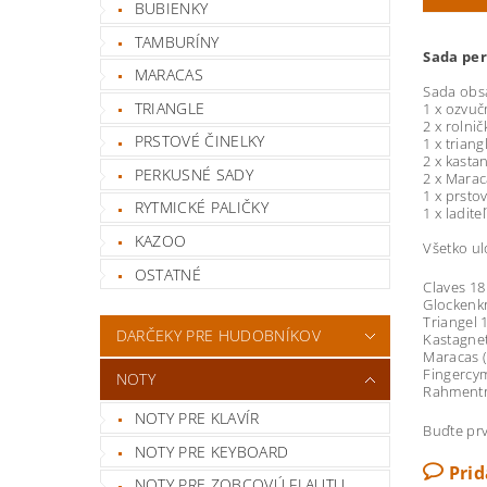
BUBIENKY
TAMBURÍNY
Sada per
MARACAS
Sada obs
TRIANGLE
1 x ozvuč
2 x rolnič
PRSTOVÉ ČINELKY
1 x trian
2 x kasta
PERKUSNÉ SADY
2 x Marac
1 x prsto
RYTMICKÉ PALIČKY
1 x ladit
KAZOO
Všetko ul
OSTATNÉ
Claves 18
Glockenkr
Triangel 
DARČEKY PRE HUDOBNÍKOV
Kastagnet
Maracas (
Fingercym
NOTY
Rahmentr
NOTY PRE KLAVÍR
Buďte prv
NOTY PRE KEYBOARD
Pri
NOTY PRE ZOBCOVÚ FLAUTU