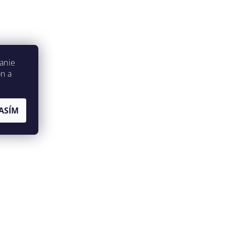
anie
on a
ASÍM