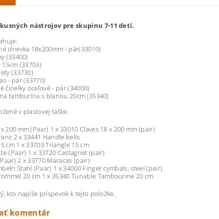
kusných nástrojov pre skupinu 7-11 detí.
ahuje:
né drievka 18x200mm - pár(33010)
ky (33400)
gl 15cm (33703)
nety (33730)
as - pár (33770)
vé činelky oceľové - pár (34000)
eľná tamburína s blanou 20cm (35340)
ožené v plastovej taške.
 x 200 mm (Paar) 1 x 33010 Claves 18 x 200 mm (pair)
anz 2 x 33441 Handle bells
15 cm 1 x 33703 Triangle 15 cm
te (Paar) 1 x 33720 Castagnet (pair)
Paar) 2 x 33770 Maracas (pair)
beln Stahl (Paar) 1 x 34000 Finger cymbals, steel (pair)
ommel 20 cm 1 x 35340 Tunable Tambourine 20 cm
ý, kto napíše príspevok k tejto položke.
dať komentár