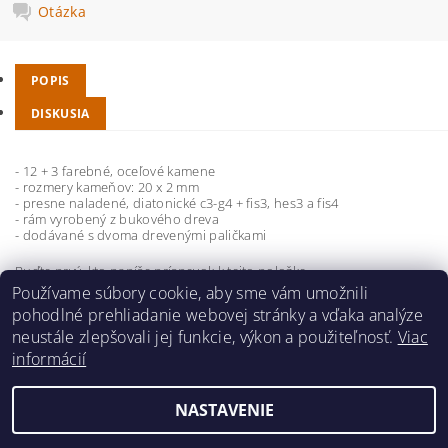
Otázka
POPIS
DISKUSIA
- 12 + 3 farebné, oceľové kamene
- rozmery kameňov: 20 x 2 mm
- presne naladené, diatonické c3-g4 + ​​fis3, hes3 a fis4
- rám vyrobený z bukového dreva
- dodávané s dvoma drevenými paličkami
Buďte prvý, kto napíše príspevok k tejto položke.
Používame súbory cookie, aby sme vám umožnili
Pridať komentár
pohodlné prehliadanie webovej stránky a vďaka analýze
neustále zlepšovali jej funkcie, výkon a použiteľnosť.
Viac
informácií
NASTAVENIE
2026 ©
hudobnavychova.sk
, všetky práva vyhradené