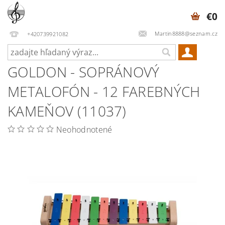
€0
Martin8888@seznam.cz
+420739921082
GOLDON - SOPRÁNOVÝ
METALOFÓN - 12 FAREBNÝCH
KAMEŇOV (11037)
Neohodnotené