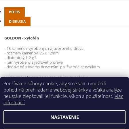
POPIS
DISKUSIA
GOLDON - xylofón
- 13 kameňov vyrobených z javorového dreva
- rozmery kameňov: 25 x 12mm
- diatonický, h2-g3
- rám vyrobený z jedľového dreva
- dodávané s dvoma drevenými paličkami a spevníkom
Buďte prvý, kto napíše príspevok k tejto položke.
Používame súbory cookie, aby sme vám umožnili
Pridať komentár
pohodlné prehliadanie webovej stránky a vďaka analýze
neustále zlepšovali jej funkcie, výkon a použiteľnosť.
Viac
informácií
NASTAVENIE
2026 ©
hudobnavychova.sk
, všetky práva vyhradené