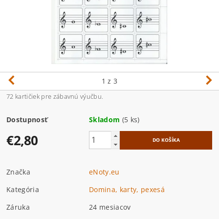
1
z 3
72 kartičiek pre zábavnú výučbu.
Dostupnosť
Skladom
(5 ks)
€2,80
Značka
eNoty.eu
Kategória
Domina, karty, pexesá
Záruka
24 mesiacov