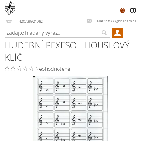
€0
Martin8888@seznam.cz
+420739921082
HUDEBNÍ PEXESO - HOUSLOVÝ
KLÍČ
Neohodnotené