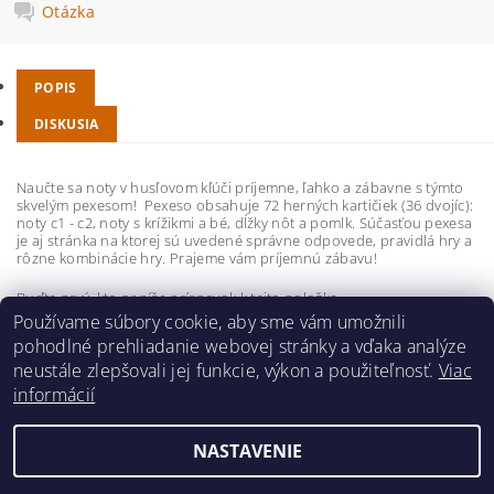
Otázka
POPIS
DISKUSIA
Naučte sa noty v husľovom kľúči príjemne, ľahko a zábavne s týmto
skvelým pexesom! Pexeso obsahuje 72 herných kartičiek (36 dvojíc):
noty c1 - c2, noty s krížikmi a bé, dĺžky nôt a pomlk. Súčasťou pexesa
je aj stránka na ktorej sú uvedené správne odpovede, pravidlá hry a
rôzne kombinácie hry. Prajeme vám príjemnú zábavu!
Buďte prvý, kto napíše príspevok k tejto položke.
Používame súbory cookie, aby sme vám umožnili
Pridať komentár
pohodlné prehliadanie webovej stránky a vďaka analýze
neustále zlepšovali jej funkcie, výkon a použiteľnosť.
Viac
informácií
NASTAVENIE
2026 ©
hudobnavychova.sk
, všetky práva vyhradené