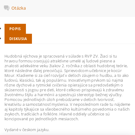
Otázka
POPIS
DISKUSIA
Hudobná výchova je spracovaná v súlade s RVP ZV. Žiaci si tu
hravou formou osvojujú atraktívne umelé aj ľudové piesne a
znalosti adekvátne veku žiakov 2. ročníka z oblasti hudobnej teórie,
ktoré následne ďalej precvičujú. Sprievodcom učebnice je kocúr
Mour. Kladieme si za cieľ rozvíjať v deťoch záujem o hudbu, a to ako
ľudovú, klasickú, tak aj populárnu. Inovatívnym prvkom sú najmä
rôzne dychové a rytmické cvičenia opierajúce sa predovšetkým o
skúsenosti s jogou pre deti, ktoré celkovo prispievajú k zdravému
životnému štýlu a harmónii a spestrujú stereotyp bežnej výučby.
Pomocou jednotlivých úloh prebúdzame v deťoch tvorivosť,
kreativitu a samostatnosť myslenia. V neposlednom rade tu nájdeme
aj kapitoly týkajúce sa všeobecného kultúrneho povedomia o našich
zvykoch, tradíciách a folklóre. Hlavné oddiely učebnice sú
koncipované po jednotlivých mesiacoch.
Vydané v českom jazyku.