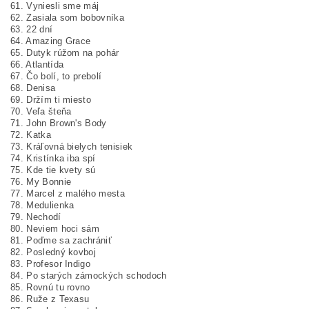
61. Vyniesli sme máj
62. Zasiala som bobovníka
63. 22 dní
64. Amazing Grace
65. Dutyk rúžom na pohár
66. Atlantída
67. Čo bolí, to prebolí
68. Denisa
69. Držím ti miesto
70. Veľa šteňa
71. John Brown's Body
72. Katka
73. Kráľovná bielych tenisiek
74. Kristínka iba spí
75. Kde tie kvety sú
76. My Bonnie
77. Marcel z malého mesta
78. Medulienka
79. Nechodí
80. Neviem hoci sám
81. Poďme sa zachrániť
82. Posledný kovboj
83. Profesor Indigo
84. Po starých zámockých schodoch
85. Rovnú tu rovno
86. Ruže z Texasu