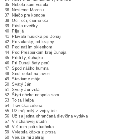
35. Nebola som veselá
36. Nesieme Morenu
37. Niečo pre konope
38. Oči, oči, čierné oči
39. Pásla ovečky
40. Piju já
41. Plávala husička po Donaji
42. Po valasky, od krajiny
43. Pod naším okienkom
44. Pod Prešpurkom kraj Dunaja
45. Prídi ty, šuhajko
46. Pri Dunaji šaty perú
47. Spod nášho humna
48. Sedí sokol na javori
49. Staviame mája
50. Svätý Ján
51. Svetý Jur volá
52. Štyri nócke nespala som
53. To ta Heľpa
54. Trávička zelená
55. Už mój milý z vojny ide
56. Už sa jedna ohrančaná dievčina vydáva
57. V richárovej studni
58. V šírom poli studánka
59. Vyletela kôpka z prosa
60. Veruže mi zahraj