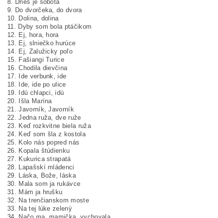
8. Dnes je sobota
9. Do dvorčeka, do dvora
10. Dolina, dolina
11. Dyby som bola ptáčikom
12. Ej, hora, hora
13. Ej, slniečko hurúce
14. Ej, Zalužicky poľo
15. Fašiangi Turice
16. Chodila dievčina
17. Ide verbunk, ide
18. Ide, ide po ulice
19. Idú chlapci, idú
20. Išla Marína
21. Javorník, Javorník
22. Jedna ruža, dve ruže
23. Keď rozkvitne biela ruža
24. Keď som šla z kostola
25. Kolo nás popred nás
26. Kopala štúdienku
27. Kukurica strapatá
28. Lapašskí mládenci
29. Láska, Bože, láska
30. Mala som ja rukávce
31. Mám ja hrušku
32. Na trenčianskom moste
33. Na tej lúke zelený
34. Načo ma, mamička, vychovala