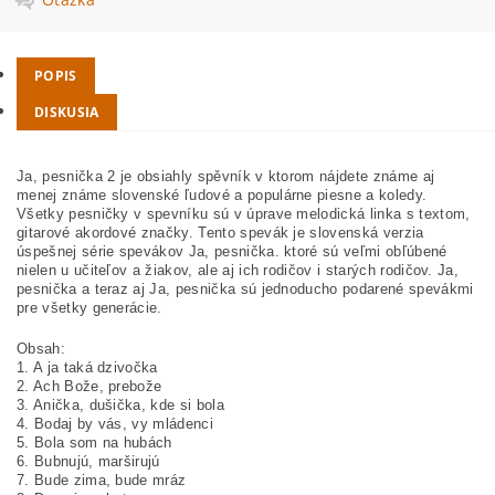
POPIS
DISKUSIA
Ja, pesnička 2 je obsiahly spěvník v ktorom nájdete známe aj
menej známe slovenské ľudové a populárne piesne a koledy.
Všetky pesničky v spevníku sú v úprave melodická linka s textom,
gitarové akordové značky. Tento spevák je slovenská verzia
úspešnej série spevákov Ja, pesnička. ktoré sú veľmi obľúbené
nielen u učiteľov a žiakov, ale aj ich rodičov i starých rodičov. Ja,
pesnička a teraz aj Ja, pesnička sú jednoducho podarené spevákmi
pre všetky generácie.
Obsah:
1. A ja taká dzivočka
2. Ach Bože, prebože
3. Anička, dušička, kde si bola
4. Bodaj by vás, vy mládenci
5. Bola som na hubách
6. Bubnujú, marširujú
7. Bude zima, bude mráz