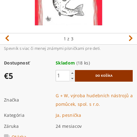
1
z 3
Spevník s viac či menej známymi písničkami pre deti.
Dostupnosť
Skladom
(18 ks)
€5
G + W, výroba hudebních nástrojů a
Značka
pomůcek, spol. s r.o.
Kategória
Ja, pesnička
Záruka
24 mesiacov
Otázka