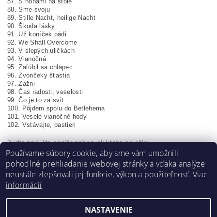
87. S nohami na stole
88. Sme svoju
89. Stille Nacht, heilige Nacht
90. Škoda lásky
91. Už koníček pádi
92. We Shall Overcome
93. V slepých uličkách
94. Vianočná
95. Zaľúbil sa chlapec
96. Zvončeky šťastia
97. Zažni
98. Čas radosti, veselosti
99. Čo je to za svit
100. Pôjdem spolu do Betlehema
101. Veselé vianočné hody
102. Vstávajte, pastieri
Buďte prvý, kto napíše príspevok k tejto položke.
Používame súbory cookie, aby sme vám umožnili
Pridať komentár
pohodlné prehliadanie webovej stránky a vďaka analýze
neustále zlepšovali jej funkcie, výkon a použiteľnosť.
Viac
informácií
NASTAVENIE