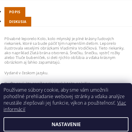
POPIS
DISKUSIA
Pôvabné leporelo Kolo, kolo mlynský je plné krásny ľudových
riekaniek, ktoré sa bude páčiť tým najmenším deťom. Leporelo
ilustrovala veselými obrázkami Vladimíra Vodičková. Tieto riekanky,
ako napríklad Zlatá brána otvorená, Šnečku, šnečku, vystrč rožky
alebo Tluče bubeníček, si deti rýchlo obľúbia a vďaka krásnym
obrázkom aj ľahko zapamätajú.
Vydané v českom jazyku.
Buďte prvý, kto napíše príspevok k tejto položke.
Používame súbory cookie, aby sme vám umožnili
Pridať komentár
pohodlné prehliadanie webovej stránky a vďaka analýze
neustále zlepšovali jej funkcie, výkon a použiteľnosť.
Viac
informácií
NASTAVENIE