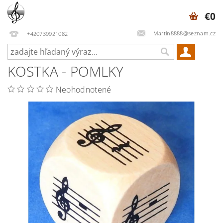
€0
Martin8888@seznam.cz
+420739921082
KOSTKA - POMLKY
Neohodnotené