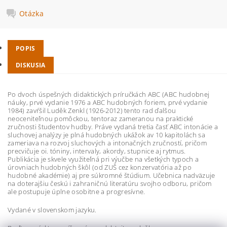
Otázka
POPIS
DISKUSIA
Po dvoch úspešných didaktických príručkách ABC (ABC hudobnej
náuky, prvé vydanie 1976 a ABC hudobných foriem, prvé vydanie
1984) zavŕšil Luděk Zenkl (1926-2012) tento rad ďalšou
neoceniteľnou pomôckou, tentoraz zameranou na praktické
zručnosti študentov hudby. Práve vydaná tretia časť ABC intonácie a
sluchovej analýzy je plná hudobných ukážok av 10 kapitolách sa
zameriava na rozvoj sluchových a intonačných zručností, pričom
precvičuje oi. tóniny, intervaly, akordy, stupnice aj rytmus.
Publikácia je skvele využiteľná pri výučbe na všetkých typoch a
úrovniach hudobných škôl (od ZUŠ cez konzervatória až po
hudobné akadémie) aj pre súkromné ​​štúdium. Učebnica nadväzuje
na doterajšiu českú i zahraničnú literatúru svojho odboru, pričom
ale postupuje úplne osobitne a progresívne.
Vydané v slovenskom jazyku.