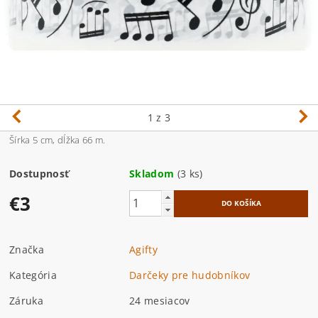
1
z 3
Šírka 5 cm, dĺžka 66 m.
Dostupnosť
Skladom
(3 ks)
€3
Značka
Agifty
Kategória
Darčeky pre hudobníkov
Záruka
24 mesiacov