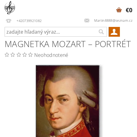
€0
Martin8888@seznam.cz
+420739921082
MAGNETKA MOZART – PORTRÉT
Neohodnotené