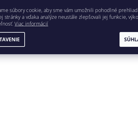
ame súbory cookie, aby sme vám umožnili pohodlné prehliad
 stránky a vďaka analýze neustále zlepšovali jej funkcie, výk
eľnosť.
Viac informácií
TAVENIE
SÚHL