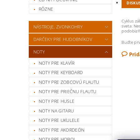
DISKU
RÔZNE
Cyklus zá
sveta. Ne
NÁSTROJE, ZVONKOHRY
podobizňa
DARČEKY PRE HUDOBNÍKOV
Buďte prv
NOTY
Pri
NOTY PRE KLAVÍR
NOTY PRE KEYBOARD
NOTY PRE ZOBCOVÚ FLAUTU
NOTY PRE PRIEČNU FLAUTU
NOTY PRE HUSLE
NOTY NA GITARU
NOTY PRE UKULELE
NOTY PRE AKORDEÓN
NOTY PRE HOBOJ