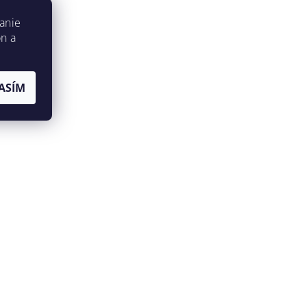
anie
on a
ASÍM