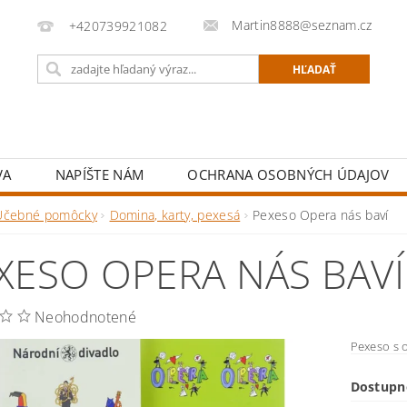
Martin8888@seznam.cz
+420739921082
VA
NAPÍŠTE NÁM
OCHRANA OSOBNÝCH ÚDAJOV
Učebné pomôcky
Domina, karty, pexesá
Pexeso Opera nás baví
XESO OPERA NÁS BAVÍ
Neohodnotené
Pexeso s 
Dostupn