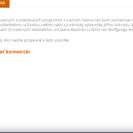
SIA
bavných a vzdelávacích programov s názvom Opera nás baví! zoznamuje d
oddeliteľnou súčasťou celého cyklu sú obrázky výtvarníka Jiřího Votrubu, k
mi 25 operných skladateľov, od Jeana-Baptista Lullyho cez Wolfganga A
ý, kto napíše príspevok k tejto položke.
dať komentár