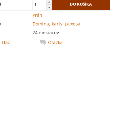
0
Práh
a
Domina, karty, pexesá
24 mesiacov
Tlač
Otázka