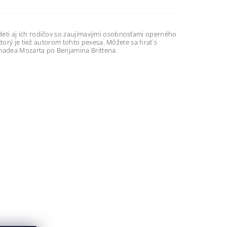
eti aj ich rodičov so zaujímavými osobnosťami operného
torý je tiež autorom tohto pexesa. Môžete sa hrať s
madea Mozarta po Benjamina Brittena.