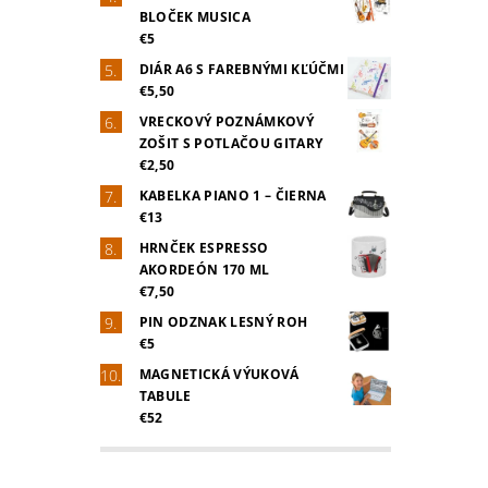
BLOČEK MUSICA
€5
DIÁR A6 S FAREBNÝMI KĽÚČMI
€5,50
VRECKOVÝ POZNÁMKOVÝ
ZOŠIT S POTLAČOU GITARY
€2,50
KABELKA PIANO 1 – ČIERNA
€13
HRNČEK ESPRESSO
AKORDEÓN 170 ML
€7,50
PIN ODZNAK LESNÝ ROH
€5
MAGNETICKÁ VÝUKOVÁ
TABULE
€52