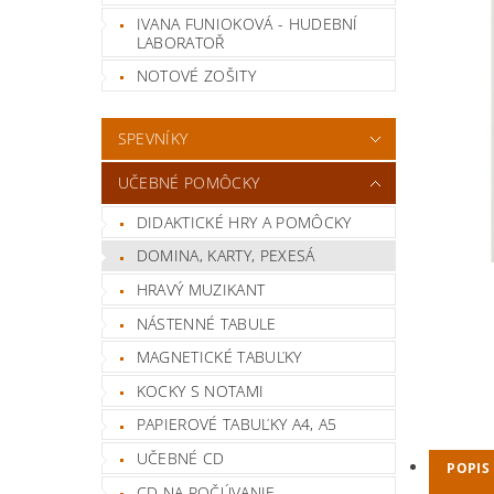
IVANA FUNIOKOVÁ - HUDEBNÍ
LABORATOŘ
NOTOVÉ ZOŠITY
SPEVNÍKY
UČEBNÉ POMÔCKY
DIDAKTICKÉ HRY A POMÔCKY
DOMINA, KARTY, PEXESÁ
HRAVÝ MUZIKANT
NÁSTENNÉ TABULE
MAGNETICKÉ TABUĽKY
KOCKY S NOTAMI
PAPIEROVÉ TABUĽKY A4, A5
UČEBNÉ CD
POPIS
CD NA POČÚVANIE