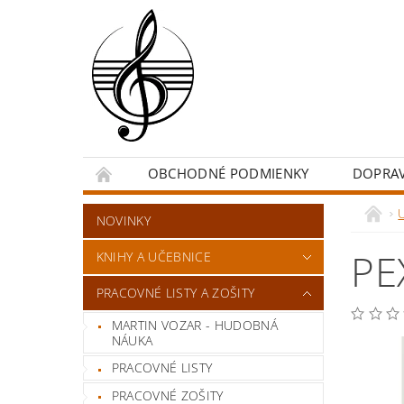
OBCHODNÉ PODMIENKY
DOPRA
NOVINKY
PE
KNIHY A UČEBNICE
PRACOVNÉ LISTY A ZOŠITY
MARTIN VOZAR - HUDOBNÁ
NÁUKA
PRACOVNÉ LISTY
PRACOVNÉ ZOŠITY