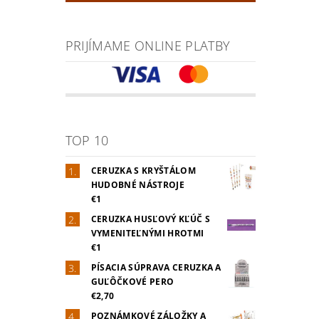
PRIJÍMAME ONLINE PLATBY
TOP 10
CERUZKA S KRYŠTÁLOM
HUDOBNÉ NÁSTROJE
€1
CERUZKA HUSĽOVÝ KĽÚČ S
VYMENITEĽNÝMI HROTMI
€1
PÍSACIA SÚPRAVA CERUZKA A
GUĽÔČKOVÉ PERO
€2,70
POZNÁMKOVÉ ZÁLOŽKY A