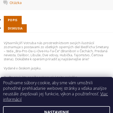
Otázka
POPIS
DISKUSIA
Výtvarník Jiří Votruba nás prostredníctvom svojich ilustrácií
zoznamuje s postavami zo všetkých operných diel Bedřicha Smetany
– teda „Bra-Pro-Da-Li-Dve-Hu-Ta-Če“ (Branibori v Čechách, Predaná
nevesta, Dalibor, Libuše, Dve vdovy, Hubička, Tajomstvo, Čertova
stena). Dokážete k operám priradiť aj najslávnejšie árie?
Vydané v českom jazyku.
Buďte prvý, kto napíše príspevok k tejto položke.
Používame súbory cookie, aby sme vám umožnili
Pridať komentár
pohodlné prehliadanie webovej stránky a vďaka analýze
neustále zlepšovali jej funkcie, výkon a použiteľnosť.
Viac
informácií
NASTAVENIE