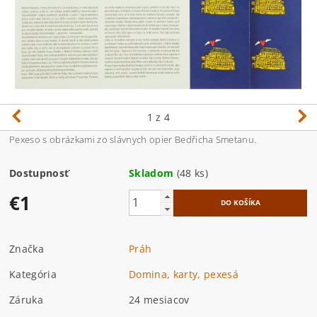
1
z 4
Pexeso s obrázkami zo slávnych opier Bedřicha Smetanu.
Dostupnosť
Skladom
(48 ks)
€1
Značka
Práh
Kategória
Domina, karty, pexesá
Záruka
24 mesiacov