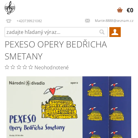
€0
Martin8888@seznam.cz
+420739921082
PEXESO OPERY BEDŘICHA
SMETANY
Neohodnotené